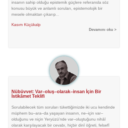
insanın sahip olduğu epistemik güçlere referansla söz
konusu büyük ve anlamlı soruları, epistemolojik bir
mesele olmaktan çıkarıp...
Kasım Küçükalp
Devamını oku >
Nübüvvet: Var–oluş–olarak–insan İçin Bir
İstikâmet Teklifi
Sorulabilecek tüm soruları tükettiğimizde iki ucu kendinde
müphem bu–ara–da yaşayan insanın, ne–için var–
olduğunu ve niçin Yeryüzü’nde var–oluştuğunu nihâî
olarak karşılayacak bir cevabı, hiçbir dinî öğreti, felsefî