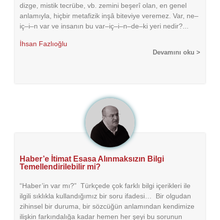
dizge, mistik tecrübe, vb. zemini beşerî olan, en genel
anlamıyla, hiçbir metafizik inşâ biteviye veremez. Var, ne–
iç–i–n var ve insanın bu var–iç–i–n–de–ki yeri nedir?...
İhsan Fazlıoğlu
Devamını oku >
Haber’e İtimat Esasa Alınmaksızın Bilgi
Temellendirilebilir mi?
“Haber’in var mı?” Türkçede çok farklı bilgi içerikleri ile
ilgili sıklıkla kullandığımız bir soru ifadesi… Bir olgudan
zihinsel bir duruma, bir sözcüğün anlamından kendimize
ilişkin farkındalığa kadar hemen her şeyi bu sorunun