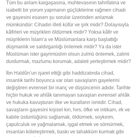
Tüm bu anlam kargaşasına, muhtevasının tahrifatına ve
isabetli bir yorum yapmanın güçlüklerine rağmen cihadı
ve gayesini esasen şu sorular üzerinden anlamak
mümkündür: Cihadın illeti küfür ve şirk midir? Dolayısıyla
kâfirleri ve müşrikleri öldürmek midir? Yoksa kâfir ve
müşriklerin İslam’a ve Müslümanlara karşı başlattığı
düşmanlık ve saldırganlığı önlemek midir? Ya da ister
Müslüman ister gayrimüslim olsun zulmü önlemek, zalimi
durdurmak, mazlumu korumak, adaleti yerleştirmek midir?
İbn Haldûn’un işaret ettiği gibi haddizatında cihad,
insanlık tarihi boyunca var olan savaşların gayelerini
değiştiren evrensel bir inanç ve düşüncenin adıdır. Tarihte
hiçbir hukuk ve ahlâk tanımayan savaşları evrensel ahlâk
ve hukuka kavuşturan ilke ve kuralların ismidir. Cihad,
savaşların gayesini kişisel kin, hırs, öfke ve intikam, ırk ve
kabile üstünlüğünü sağlamak, öldürmek, soykırım,
çapulculuk ve yağmalamak, işgal etmek ve sömürmek,
insanları köleleştirmek, baskı ve tahakküm kurmak gibi