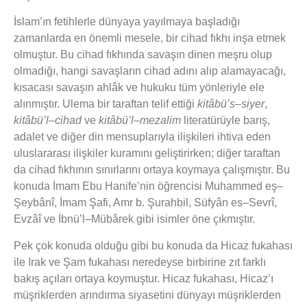
İslam’ın fetihlerle dünyaya yayılmaya başladığı
zamanlarda en önemli mesele, bir cihad fıkhı inşa etmek
olmuştur. Bu cihad fıkhında savaşın dinen meşru olup
olmadığı, hangi savaşların cihad adını alıp alamayacağı,
kısacası savaşın ahlâk ve hukuku tüm yönleriyle ele
alınmıştır. Ulema bir taraftan telif ettiği
kitâbü’s–siyer
,
kitâbü’l–cihad
ve
kitâbü’l–mezalim
literatürüyle barış,
adalet ve diğer din mensuplarıyla ilişkileri ihtiva eden
uluslararası ilişkiler kuramını geliştirirken; diğer taraftan
da cihad fıkhının sınırlarını ortaya koymaya çalışmıştır. Bu
konuda İmam Ebu Hanife’nin öğrencisi Muhammed eş–
Şeybânî, İmam Şafi, Amr b. Şurahbil, Süfyân es–Sevrî,
Evzâî ve İbnü’l–Mübârek gibi isimler öne çıkmıştır.
Pek çok konuda olduğu gibi bu konuda da Hicaz fukahası
ile Irak ve Şam fukahası neredeyse birbirine zıt farklı
bakış açıları ortaya koymuştur. Hicaz fukahası, Hicaz’ı
müşriklerden arındırma siyasetini dünyayı müşriklerden