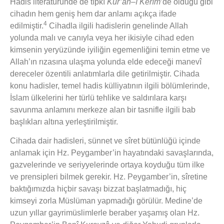
Hadis literatüründe de tıpkı
Kur’ân–ı Kerîm
’de olduğu gibi
cihadın hem geniş hem dar anlamı açıkça ifade
4
edilmiştir.
Cihadla ilgili hadislerin genelinde Allah
yolunda malı ve canıyla veya her ikisiyle cihad eden
kimsenin yeryüzünde iyiliğin egemenliğini temin etme ve
Allah’ın rızasına ulaşma yolunda elde edeceği manevî
dereceler özentili anlatımlarla dile getirilmiştir. Cihada
konu hadisler, temel hadis külliyatının ilgili bölümlerinde,
İslam ülkelerini her türlü tehlike ve saldırılara karşı
savunma anlamını merkeze alan bir tasnifle ilgili bab
başlıkları altına yerleştirilmiştir.
Cihada dair hadisleri, sünnet ve sîret bütünlüğü içinde
anlamak için Hz. Peygamber’in hayatındaki savaşlarında,
gazvelerinde ve seriyyelerinde ortaya koyduğu tüm ilke
ve prensipleri bilmek gerekir. Hz. Peygamber’in, sîretine
baktığımızda hiçbir savaşı bizzat başlatmadığı, hiç
kimseyi zorla Müslüman yapmadığı görülür. Medine’de
uzun yıllar gayrimüslimlerle beraber yaşamış olan Hz.