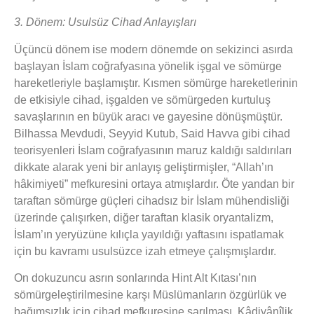
3. Dönem: Usulsüz Cihad Anlayışları
Üçüncü dönem ise modern dönemde on sekizinci asırda
başlayan İslam coğrafyasına yönelik işgal ve sömürge
hareketleriyle başlamıştır. Kısmen sömürge hareketlerinin
de etkisiyle cihad, işgalden ve sömürgeden kurtuluş
savaşlarının en büyük aracı ve gayesine dönüşmüştür.
Bilhassa Mevdudi, Seyyid Kutub, Said Havva gibi cihad
teorisyenleri İslam coğrafyasının maruz kaldığı saldırıları
dikkate alarak yeni bir anlayış geliştirmişler, “Allah’ın
hâkimiyeti” mefkuresini ortaya atmışlardır. Öte yandan bir
taraftan sömürge güçleri cihadsız bir İslam mühendisliği
üzerinde çalışırken, diğer taraftan klasik oryantalizm,
İslam’ın yeryüzüne kılıçla yayıldığı yaftasını ispatlamak
için bu kavramı usulsüzce izah etmeye çalışmışlardır.
On dokuzuncu asrın sonlarında Hint Alt Kıtası’nın
sömürgeleştirilmesine karşı Müslümanların özgürlük ve
bağımsızlık için cihad mefkuresine sarılması, Kâdiyânîlik