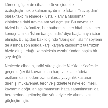
küresel güçler de cihadı terör ve şiddetle
özdeşleştirmekle kalmamış, dinimiz İslam’ı “savaş dini”
olarak takdim etmedeki ustalıklarıyla Müslüman
zihinlerde dahi travmalara yol açmıştır. Bu travmalar,
bizleri her sözümüze, her hutbemize, her hitabımıza, her
konuşmamıza “İslam barış dinidir.” diye başlamaya icbar
etmiştir. Bu açıdan bakıldığında “Barış dini İslam” söylemi
de aslında son asırda karşı karşıya kaldığımız taarruzun
bizde oluşturduğu kompleksin tezahüründen başka bir
şey değildir.
Neticede cihadın, tarihî süreç içinde
Kur’ân–ı Kerîm
’de
geçen diğer iki kavram olan harp ve kıtalle âdeta
eşitlenmesi, modern zamanlarda yaygınlık kazanan
direniş, mukavemet, terör ve şiddetle tesviye edilmesi,
kavramın doğru anlaşılmamasını hatta saptırılmasını da
beraberinde getirmiş; tüm yönleriyle ele alınmasını
güçleştirmiştir.