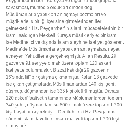
Peygamber’in Benî Kureyzâ ve diğer Yahudi gruplarla
savaşması, müntesip oldukları dinden değil
Müslümanlarla yaptıkları anlaşmayı bozmaları ve
müşriklerle iş birliği içerisine girmelerinden ileri
gelmektedir. Hz. Peygamber’in silahlı mücadelelerinin bir
kısmı, saldırgan Mekkeli Kureyş müşrikleriyle; bir kısmı
ise Medine içi ve dışında İslam aleyhine faaliyet gösteren,
Medine’de Müslümanlarla yaptıkları antlaşmalara riayet
etmeyen Yahudilerle gerçekleşmiştir. Allah Resulü, 29
gazve ve 91 seriyye olmak üzere toplam 120 askerî
faaliyette bulunmuştur. Bizzat katıldığı 29 gazvenin
16’sında fiilî bir çatışma çıkmamıştır. Kalan 13 gazvede
ise çıkan çatışmalarda Müslümanlardan 140 kişi şehit
düşmüş, düşmandan ise 335 kişi öldürülmüştür. Dahası
120 askerî faaliyetin tamamında Müslümanlardan toplam
340 şehit, düşmandan ise 800 olmak üzere toplam 1.200
kişi hayatını kaybetmiştir. Denilebilir ki Hz. Peygamber
dönemi İslam davetinin insan maliyeti toplam 1.200 kişi
5
olmuştur.