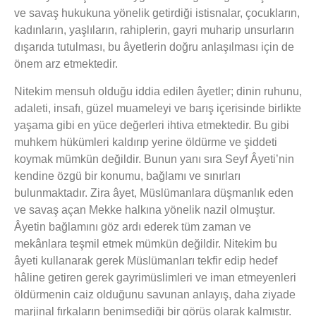
ve savaş hukukuna yönelik getirdiği istisnalar, çocukların,
kadınların, yaşlıların, rahiplerin, gayri muharip unsurların
dışarıda tutulması, bu âyetlerin doğru anlaşılması için de
önem arz etmektedir.
Nitekim mensuh olduğu iddia edilen âyetler; dinin ruhunu,
adaleti, insafı, güzel muameleyi ve barış içerisinde birlikte
yaşama gibi en yüce değerleri ihtiva etmektedir. Bu gibi
muhkem hükümleri kaldırıp yerine öldürme ve şiddeti
koymak mümkün değildir. Bunun yanı sıra Seyf Âyeti’nin
kendine özgü bir konumu, bağlamı ve sınırları
bulunmaktadır. Zira âyet, Müslümanlara düşmanlık eden
ve savaş açan Mekke halkına yönelik nazil olmuştur.
Âyetin bağlamını göz ardı ederek tüm zaman ve
mekânlara teşmil etmek mümkün değildir. Nitekim bu
âyeti kullanarak gerek Müslümanları tekfir edip hedef
hâline getiren gerek gayrimüslimleri ve iman etmeyenleri
öldürmenin caiz olduğunu savunan anlayış, daha ziyade
marjinal fırkaların benimsediği bir görüş olarak kalmıştır.