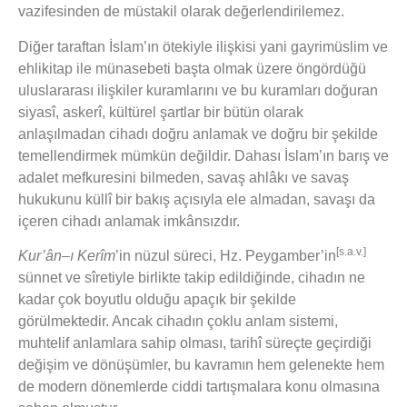
vazifesinden de müstakil olarak değerlendirilemez.
Diğer taraftan İslam’ın ötekiyle ilişkisi yani gayrimüslim ve
ehlikitap ile münasebeti başta olmak üzere öngördüğü
uluslararası ilişkiler kuramlarını ve bu kuramları doğuran
siyasî, askerî, kültürel şartlar bir bütün olarak
anlaşılmadan cihadı doğru anlamak ve doğru bir şekilde
temellendirmek mümkün değildir. Dahası İslam’ın barış ve
adalet mefkuresini bilmeden, savaş ahlâkı ve savaş
hukukunu küllî bir bakış açısıyla ele almadan, savaşı da
içeren cihadı anlamak imkânsızdır.
[s.a.v.]
Kur’ân–ı Kerîm
’in nüzul süreci, Hz. Peygamber’in
sünnet ve sîretiyle birlikte takip edildiğinde, cihadın ne
kadar çok boyutlu olduğu apaçık bir şekilde
görülmektedir. Ancak cihadın çoklu anlam sistemi,
muhtelif anlamlara sahip olması, tarihî süreçte geçirdiği
değişim ve dönüşümler, bu kavramın hem gelenekte hem
de modern dönemlerde ciddi tartışmalara konu olmasına