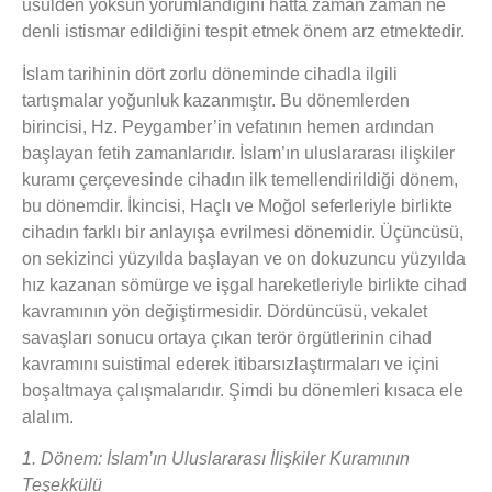
usulden yoksun yorumlandığını hatta zaman zaman ne
denli istismar edildiğini tespit etmek önem arz etmektedir.
İslam tarihinin dört zorlu döneminde cihadla ilgili
tartışmalar yoğunluk kazanmıştır. Bu dönemlerden
birincisi, Hz. Peygamber’in vefatının hemen ardından
başlayan fetih zamanlarıdır. İslam’ın uluslararası ilişkiler
kuramı çerçevesinde cihadın ilk temellendirildiği dönem,
bu dönemdir. İkincisi, Haçlı ve Moğol seferleriyle birlikte
cihadın farklı bir anlayışa evrilmesi dönemidir. Üçüncüsü,
on sekizinci yüzyılda başlayan ve on dokuzuncu yüzyılda
hız kazanan sömürge ve işgal hareketleriyle birlikte cihad
kavramının yön değiştirmesidir. Dördüncüsü, vekalet
savaşları sonucu ortaya çıkan terör örgütlerinin cihad
kavramını suistimal ederek itibarsızlaştırmaları ve içini
boşaltmaya çalışmalarıdır. Şimdi bu dönemleri kısaca ele
alalım.
1. Dönem: İslam’ın Uluslararası İlişkiler Kuramının
Teşekkülü