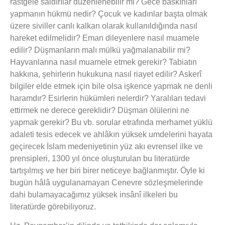
rastgele saldırılar düzenlenebilir mi? Gece baskınları
yapmanın hükmü nedir? Çocuk ve kadınlar başta olmak
üzere siviller canlı kalkan olarak kullanıldığında nasıl
hareket edilmelidir? Eman dileyenlere nasıl muamele
edilir? Düşmanların malı mülkü yağmalanabilir mi?
Hayvanlarına nasıl muamele etmek gerekir? Tabiatın
hakkına, şehirlerin hukukuna nasıl riayet edilir? Askerî
bilgiler elde etmek için bile olsa işkence yapmak ne denli
haramdır? Esirlerin hükümleri nelerdir? Yaralıları tedavi
ettirmek ne derece gereklidir? Düşman ölülerini ne
yapmak gerekir? Bu vb. sorular etrafında merhamet yüklü
adaleti tesis edecek ve ahlâkın yüksek umdelerini hayata
geçirecek İslam medeniyetinin yüz akı evrensel ilke ve
prensipleri, 1300 yıl önce oluşturulan bu literatürde
tartışılmış ve her biri birer neticeye bağlanmıştır. Öyle ki
bugün hâlâ uygulanamayan Cenevre sözleşmelerinde
dahi bulamayacağımız yüksek insânî ilkeleri bu
literatürde görebiliyoruz.