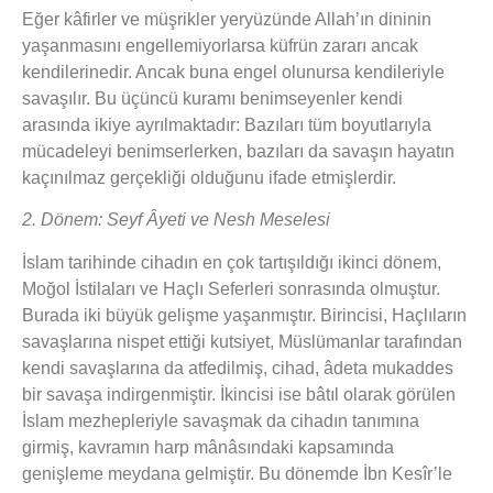
Eğer kâfirler ve müşrikler yeryüzünde Allah’ın dininin
yaşanmasını engellemiyorlarsa küfrün zararı ancak
kendilerinedir. Ancak buna engel olunursa kendileriyle
savaşılır. Bu üçüncü kuramı benimseyenler kendi
arasında ikiye ayrılmaktadır: Bazıları tüm boyutlarıyla
mücadeleyi benimserlerken, bazıları da savaşın hayatın
kaçınılmaz gerçekliği olduğunu ifade etmişlerdir.
2. Dönem: Seyf Âyeti ve Nesh Meselesi
İslam tarihinde cihadın en çok tartışıldığı ikinci dönem,
Moğol İstilaları ve Haçlı Seferleri sonrasında olmuştur.
Burada iki büyük gelişme yaşanmıştır. Birincisi, Haçlıların
savaşlarına nispet ettiği kutsiyet, Müslümanlar tarafından
kendi savaşlarına da atfedilmiş, cihad, âdeta mukaddes
bir savaşa indirgenmiştir. İkincisi ise bâtıl olarak görülen
İslam mezhepleriyle savaşmak da cihadın tanımına
girmiş, kavramın harp mânâsındaki kapsamında
genişleme meydana gelmiştir. Bu dönemde İbn Kesîr’le