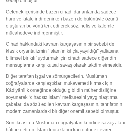
sebep olmuştur.
Gelenek içerisinde bazen cihad, dar anlamda sadece
harp ve kıtale indirgenirken bazen de bütünüyle özünü
oluşturan bu yönü terk edilerek söz, nefis ve kalemle
mücahedeye indirgenmiştir.
Cihad hakkındaki kavram kargaşasının bir sebebi de
klasik oryantalizmin “İslam’ın kılıçla yayıldığı” yaftasına
bilimsel bir kılıf uydurmak için cihadı sadece diğer din
mensuplarına karşı kutsal savaş olarak takdim etmesidir.
Diğer taraftan işgal ve sömürgecilerin, Müslüman
coğrafyalarda karşılaştıkları mukavemeti kırmak için
Kâdiyânîlik örneğinde olduğu gibi din mühendisliğine
soyunarak “cihadsız İslam” mefkuresini yaygınlaştırma
çabaları da sözü edilen kavram kargaşasının, tahrifatının
modern zamanlardaki bir diğer önemli sebebi olmuştur.
Son iki asırda Müslüman coğrafyaları kendine savaş alanı
hâline getiren, İslam topraklarını kan gölüne çeviren