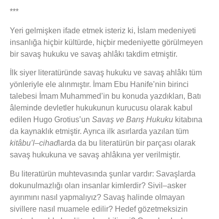
***
Yeri gelmişken ifade etmek isteriz ki, İslam medeniyeti
insanlığa hiçbir kültürde, hiçbir medeniyette görülmeyen
bir savaş hukuku ve savaş ahlâkı takdim etmiştir.
İlk siyer literatüründe savaş hukuku ve savaş ahlâkı tüm
yönleriyle ele alınmıştır. İmam Ebu Hanife’nin birinci
talebesi İmam Muhammed’in bu konuda yazdıkları, Batı
âleminde devletler hukukunun kurucusu olarak kabul
edilen Hugo Grotius’un
Savaş ve Barış Hukuku
kitabına
da kaynaklık etmiştir. Ayrıca ilk asırlarda yazılan tüm
kitâbu’l–cihad
larda da bu literatürün bir parçası olarak
savaş hukukuna ve savaş ahlâkına yer verilmiştir.
Bu literatürün muhtevasında şunlar vardır: Savaşlarda
dokunulmazlığı olan insanlar kimlerdir? Sivil–asker
ayırımını nasıl yapmalıyız? Savaş halinde olmayan
sivillere nasıl muamele edilir? Hedef gözetmeksizin