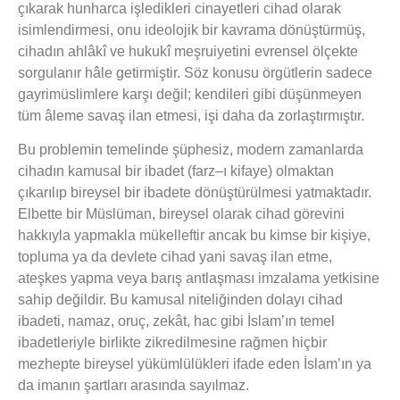
çıkarak hunharca işledikleri cinayetleri cihad olarak
isimlendirmesi, onu ideolojik bir kavrama dönüştürmüş,
cihadın ahlâkî ve hukukî meşruiyetini evrensel ölçekte
sorgulanır hâle getirmiştir. Söz konusu örgütlerin sadece
gayrimüslimlere karşı değil; kendileri gibi düşünmeyen
tüm âleme savaş ilan etmesi, işi daha da zorlaştırmıştır.
Bu problemin temelinde şüphesiz, modern zamanlarda
cihadın kamusal bir ibadet (farz–ı kifaye) olmaktan
çıkarılıp bireysel bir ibadete dönüştürülmesi yatmaktadır.
Elbette bir Müslüman, bireysel olarak cihad görevini
hakkıyla yapmakla mükelleftir ancak bu kimse bir kişiye,
topluma ya da devlete cihad yani savaş ilan etme,
ateşkes yapma veya barış antlaşması imzalama yetkisine
sahip değildir. Bu kamusal niteliğinden dolayı cihad
ibadeti, namaz, oruç, zekât, hac gibi İslam’ın temel
ibadetleriyle birlikte zikredilmesine rağmen hiçbir
mezhepte bireysel yükümlülükleri ifade eden İslam’ın ya
da imanın şartları arasında sayılmaz.