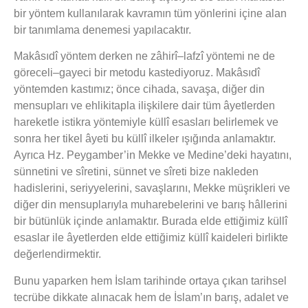
bir yöntem kullanılarak kavramın tüm yönlerini içine alan
bir tanımlama denemesi yapılacaktır.
Makâsıdî yöntem derken ne zâhirî–lafzî yöntemi ne de
göreceli–gayeci bir metodu kastediyoruz. Makâsıdî
yöntemden kastımız; önce cihada, savaşa, diğer din
mensupları ve ehlikitapla ilişkilere dair tüm âyetlerden
hareketle istikra yöntemiyle küllî esasları belirlemek ve
sonra her tikel âyeti bu küllî ilkeler ışığında anlamaktır.
Ayrıca Hz. Peygamber’in Mekke ve Medine’deki hayatını,
sünnetini ve sîretini, sünnet ve sîreti bize nakleden
hadislerini, seriyyelerini, savaşlarını, Mekke müşrikleri ve
diğer din mensuplarıyla muharebelerini ve barış hâllerini
bir bütünlük içinde anlamaktır. Burada elde ettiğimiz küllî
esaslar ile âyetlerden elde ettiğimiz küllî kaideleri birlikte
değerlendirmektir.
Bunu yaparken hem İslam tarihinde ortaya çıkan tarihsel
tecrübe dikkate alınacak hem de İslam’ın barış, adalet ve