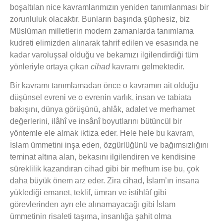
boşaltılan nice kavramlarımızın yeniden tanımlanması bir
zorunluluk olacaktır. Bunların başında şüphesiz, biz
Müslüman milletlerin modern zamanlarda tanımlama
kudreti elimizden alınarak tahrif edilen ve esasında ne
kadar varoluşsal olduğu ve bekamızı ilgilendirdiği tüm
yönleriyle ortaya çıkan
cihad
kavramı gelmektedir.
Bir kavramı tanımlamadan önce o kavramın ait olduğu
düşünsel evreni ve o evrenin varlık, insan ve tabiata
bakışını, dünya görüşünü, ahlâk, adalet ve merhamet
değerlerini, ilâhî ve insânî boyutlarını bütüncül bir
yöntemle ele almak iktiza eder. Hele hele bu kavram,
İslam ümmetini inşa eden, özgürlüğünü ve bağımsızlığını
teminat altına alan, bekasını ilgilendiren ve kendisine
süreklilik kazandıran cihad gibi bir mefhum ise bu, çok
daha büyük önem arz eder. Zira cihad, İslam’ın insana
yüklediği emanet, teklif, ümran ve istihlâf gibi
görevlerinden ayrı ele alınamayacağı gibi İslam
ümmetinin risaleti taşıma, insanlığa şahit olma