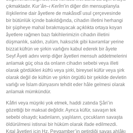
çıkmaktadır.
Kur’ân–ı Kerîm
’in diğer din mensuplarıyla
ilişkilerine dair âyetlere de makâsıdî usul çerçevesinde
bir bütünlük içinde bakıldığında, cihadın illetini herhangi
bir şüpheye mahal bırakmayacak açıklıkta ortaya koyan
âyetlere rağmen bazı fakihlerimizin cihadın illetini
düşmanlık, saldırı, zulüm, haksızlık gibi kavramlar yerine
bizzat küfrün ve şirkin varlığını kabul ederek bir âyete
Seyf Âyeti adını verip diğer âyetleri mensuh addetmelerini
anlamak güç olsa da onların cihadın sebebi veya illeti
olarak gördükleri
küfr
ü veya
şirk
i, bireysel küfür veya şirk
olarak değil de küfrün ve şirkin örgütlü bir şekilde devletin
varlığı ve İslam dünyasını tehdit eder hâle gelmesi olarak
anlamak mümkündür.
Kâfiri veya müşriki yok etmek, haddi zatında Şâri’in
gözettiği bir maksat değildir. Ayrıca küfür, savaşın tek
sebebi olsaydı; kadınların, yaşlıların, çocukların savaşta
öldürülmesi istisnai bir hüküm olarak ifade edilmezdi.
Kıtal âyetleri için Hz. Peygamber’in getirdiği savaş ahlâkı