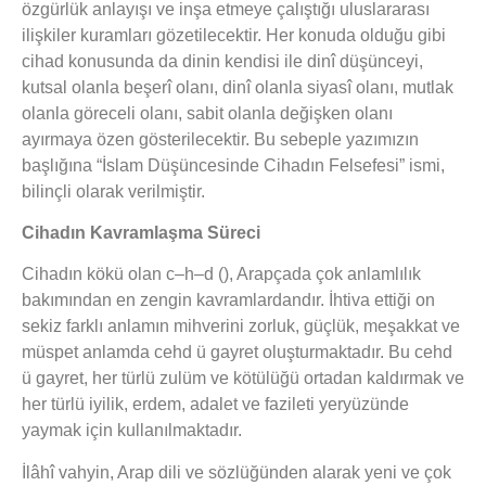
özgürlük anlayışı ve inşa etmeye çalıştığı uluslararası
ilişkiler kuramları gözetilecektir. Her konuda olduğu gibi
cihad konusunda da dinin kendisi ile dinî düşünceyi,
kutsal olanla beşerî olanı, dinî olanla siyasî olanı, mutlak
olanla göreceli olanı, sabit olanla değişken olanı
ayırmaya özen gösterilecektir. Bu sebeple yazımızın
başlığına “İslam Düşüncesinde Cihadın Felsefesi” ismi,
bilinçli olarak verilmiştir.
Cihadın Kavramlaşma Süreci
Cihadın kökü olan c–h–d (), Arapçada çok anlamlılık
bakımından en zengin kavramlardandır. İhtiva ettiği on
sekiz farklı anlamın mihverini zorluk, güçlük, meşakkat ve
müspet anlamda cehd ü gayret oluşturmaktadır. Bu cehd
ü gayret, her türlü zulüm ve kötülüğü ortadan kaldırmak ve
her türlü iyilik, erdem, adalet ve fazileti yeryüzünde
yaymak için kullanılmaktadır.
İlâhî vahyin, Arap dili ve sözlüğünden alarak yeni ve çok