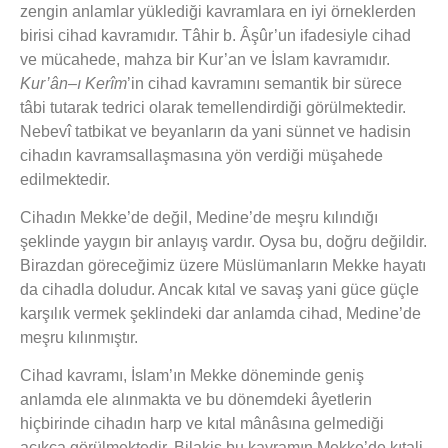
zengin anlamlar yüklediği kavramlara en iyi örneklerden
birisi cihad kavramıdır. Tâhir b. Âşûr’un ifadesiyle cihad
ve mücahede, mahza bir Kur’an ve İslam kavramıdır.
Kur’ân–ı Kerîm
’in cihad kavramını semantik bir sürece
tâbi tutarak tedrici olarak temellendirdiği görülmektedir.
Nebevî tatbikat ve beyanların da yani sünnet ve hadisin
cihadın kavramsallaşmasına yön verdiği müşahede
edilmektedir.
Cihadın Mekke’de değil, Medine’de meşru kılındığı
şeklinde yaygın bir anlayış vardır. Oysa bu, doğru değildir.
Birazdan göreceğimiz üzere Müslümanların Mekke hayatı
da cihadla doludur. Ancak kıtal ve savaş yani güce güçle
karşılık vermek şeklindeki dar anlamda cihad, Medine’de
meşru kılınmıştır.
Cihad kavramı, İslam’ın Mekke döneminde geniş
anlamda ele alınmakta ve bu dönemdeki âyetlerin
hiçbirinde cihadın harp ve kıtal mânâsına gelmediği
açıkça görülmektedir. Bilakis bu kavramın Mekke’de kıtali