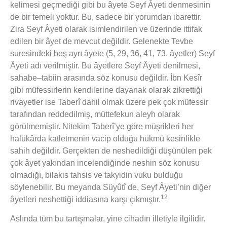
kelimesi geçmediği gibi bu âyete Seyf Âyeti denmesinin
de bir temeli yoktur. Bu, sadece bir yorumdan ibarettir.
Zira Seyf Âyeti olarak isimlendirilen ve üzerinde ittifak
edilen bir âyet de mevcut değildir. Gelenekte Tevbe
suresindeki beş ayrı âyete (5, 29, 36, 41, 73. âyetler) Seyf
Âyeti adı verilmiştir. Bu âyetlere Seyf Âyeti denilmesi,
sahabe–tabiin arasında söz konusu değildir. İbn Kesîr
gibi müfessirlerin kendilerine dayanak olarak zikrettiği
rivayetler ise Taberî dahil olmak üzere pek çok müfessir
tarafından reddedilmiş, müttefekun aleyh olarak
görülmemiştir. Nitekim Taberî’ye göre müşrikleri her
halükârda katletmenin vacip olduğu hükmü kesinlikle
sahih değildir. Gerçekten de neshedildiği düşünülen pek
çok âyet yakından incelendiğinde neshin söz konusu
olmadığı, bilakis tahsis ve takyidin vuku bulduğu
söylenebilir. Bu meyanda Süyûtî de, Seyf Âyeti’nin diğer
12
âyetleri neshettiği iddiasına karşı çıkmıştır.
Aslında tüm bu tartışmalar, yine cihadın illetiyle ilgilidir.