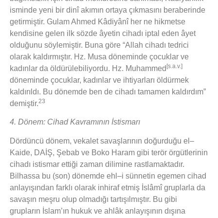
isminde yeni bir dinî akımın ortaya çıkmasını beraberinde
getirmiştir. Gulam Ahmed Kâdiyânî her ne hikmetse
kendisine gelen ilk sözde âyetin cihadı iptal eden âyet
olduğunu söylemiştir. Buna göre “Allah cihadı tedrici
olarak kaldırmıştır. Hz. Musa döneminde çocuklar ve
[s.a.v.]
kadınlar da öldürülebiliyordu. Hz. Muhammed
döneminde çocuklar, kadınlar ve ihtiyarları öldürmek
kaldırıldı. Bu dönemde ben de cihadı tamamen kaldırdım”
23
demiştir.
4. Dönem: Cihad Kavramının İstismarı
Dördüncü dönem, vekalet savaşlarının doğurduğu el–
Kaide, DAİŞ, Şebab ve Boko Haram gibi terör örgütlerinin
cihadı istismar ettiği zaman dilimine rastlamaktadır.
Bilhassa bu (son) dönemde ehl–i sünnetin egemen cihad
anlayışından farklı olarak inhiraf etmiş İslâmî gruplarla da
savaşın meşru olup olmadığı tartışılmıştır. Bu gibi
grupların İslam’ın hukuk ve ahlâk anlayışının dışına