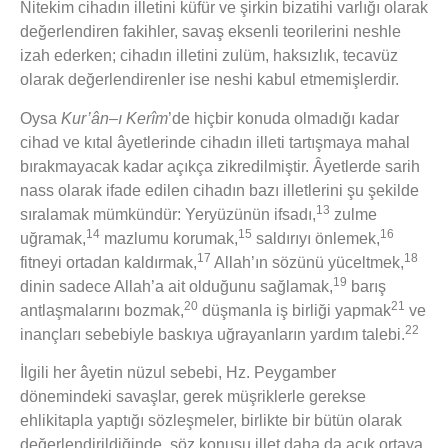
Nitekim cihadın illetini küfür ve şirkin bizatihi varlığı olarak
değerlendiren fakihler, savaş eksenli teorilerini neshle
izah ederken; cihadın illetini zulüm, haksızlık, tecavüz
olarak değerlendirenler ise neshi kabul etmemişlerdir.
Oysa
Kur’ân–ı Kerîm
’de hiçbir konuda olmadığı kadar
cihad ve kıtal âyetlerinde cihadın illeti tartışmaya mahal
bırakmayacak kadar açıkça zikredilmiştir. Âyetlerde sarih
nass olarak ifade edilen cihadın bazı illetlerini şu şekilde
13
sıralamak mümkündür: Yeryüzünün ifsadı,
zulme
14
15
16
uğramak,
mazlumu korumak,
saldırıyı önlemek,
17
18
fitneyi ortadan kaldırmak,
Allah’ın sözünü yüceltmek,
19
dinin sadece Allah’a ait olduğunu sağlamak,
barış
20
21
antlaşmalarını bozmak,
düşmanla iş birliği yapmak
ve
22
inançları sebebiyle baskıya uğrayanların yardım talebi.
İlgili her âyetin nüzul sebebi, Hz. Peygamber
dönemindeki savaşlar, gerek müşriklerle gerekse
ehlikitapla yaptığı sözleşmeler, birlikte bir bütün olarak
değerlendirildiğinde, söz konusu illet daha da açık ortaya