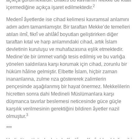
2
içermediğine açıkça işaret edilmektedir.
Medenî âyetlerde ise cihad kelimesi kavramsal anlamını
adım adım tamamlamıştır. Bir taraftan Mekke’de temelleri
atılan ilmî, fikrî ve ahlâkî boyutları geliştirirken diğer
taraftan kıtal ve harp anlamındaki cihad, artık İslam
devletinin kuruluşu ve muhafazasına eşlik etmektedir.
Medine’de bir ümmet varlığı tesis edilmiş ve bu varlığa
yönelen saldırılara karşı korumak için cihad, zorunlu bir
hüküm hâline gelmiştir. Elbette İslam, hiçbir zaman
inananlarına, zulme rıza göstererek zalimlerin
pençesinde aşağılanmış bir hayat önermez. Mekkelilerin
hicretten sonra dahi Medineli Müslümanlara karşı
düşmanca tavırlar beslemesi neticesinde güce güçle
karşılık verilmesinin gerektiğini bildiren âyetler nazil
3
olmuştur.
***