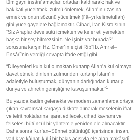
tüm gayri insânî amaçları ortadan kaldırarak; hak ve
hakikati yüceltmek, zulmü önlemek, Allah’ın rızasına
ermek ve onun sözünü yüceltmek (îlâ–yı kelimetullah)
gibi yüce gayelere bağlamaktır. Cihad, İran Kisra’sının
“Siz Araplar deve sütü içmekten ve keler eti yemekten
başka bir şey bilmezsiniz. Ne işiniz var burada?”
sorusuna karşın Hz. Ömer’in elçisi Rib’î b. Amr el–
Ensârî’nin verdiği cevapta ifade ettiği gibi,
“Dileyenleri kula kul olmaktan kurtarıp Allah’a kul olmaya
davet etmek, dinlerin zulmünden kurtarıp İslam’ın
adaletiyle buluşturmak, dünyanın darlığından kurtarıp
1
dünya ve ahiretin genişliğine kavuşturmaktır.”
Bu yazıda kadim gelenekte ve modern zamanlarda ortaya
çıkan kavramsal kargaşa dikkate alınarak meselenin ifrat
ve tefrit noktalarına işaret edilecek, cihad kavramı ve
felsefesi bütüncül bir yöntemle yeniden ele alınacaktır.
Daha sonra Kur’an–Sünnet bütünlüğü içerisinde, insan,
varlık ve kâinatı küllî bir bakış açısıyla ele alan makâsıdî