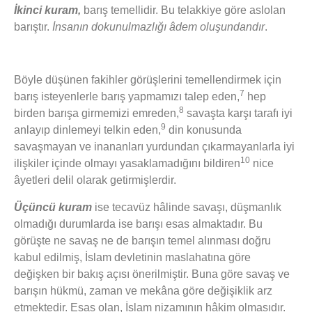
İkinci kuram,
barış temellidir. Bu telakkiye göre aslolan
barıştır.
İnsanın dokunulmazlığı âdem oluşundandır
.
Böyle düşünen fakihler görüşlerini temellendirmek için
7
barış isteyenlerle barış yapmamızı talep eden,
hep
8
birden barışa girmemizi emreden,
savaşta karşı tarafı iyi
9
anlayıp dinlemeyi telkin eden,
din konusunda
savaşmayan ve inananları yurdundan çıkarmayanlarla iyi
10
ilişkiler içinde olmayı yasaklamadığını bildiren
nice
âyetleri delil olarak getirmişlerdir.
Üçüncü kuram
ise tecavüz hâlinde savaşı, düşmanlık
olmadığı durumlarda ise barışı esas almaktadır. Bu
görüşte ne savaş ne de barışın temel alınması doğru
kabul edilmiş, İslam devletinin maslahatına göre
değişken bir bakış açısı önerilmiştir. Buna göre savaş ve
barışın hükmü, zaman ve mekâna göre değişiklik arz
etmektedir. Esas olan, İslam nizamının hâkim olmasıdır.