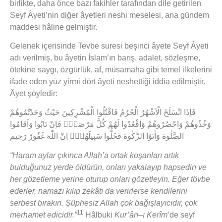
birlikte, daha önce bazı fakihler tarafından dile getirilen
Seyf Âyeti’nin diğer âyetleri neshi meselesi, ana gündem
maddesi hâline gelmiştir.
Gelenek içerisinde Tevbe suresi beşinci âyete Seyf Âyeti
adı verilmiş, bu âyetin İslam’ın barış, adalet, sözleşme,
ötekine saygı, özgürlük, af, müsamaha gibi temel ilkelerini
ifade eden yüz yirmi dört âyeti neshettiği iddia edilmiştir.
Âyet şöyledir:
‬الصَّلٰوةَ‭ ‬وَاٰتَوُا‭ ‬الزَّكٰوةَ‭ ‬فَخَلُّوا‭ ‬سَبِيلَهُمْۜ‭ ‬اِنَّ‭ ‬اللّٰهَ‭ ‬غَفُورٌ‭ ‬رَحِيم
“Haram aylar çıkınca Allah’a ortak koşanları artık
bulduğunuz yerde öldürün, onları yakalayıp hapsedin ve
her gözetleme yerine oturup onları gözetleyin. Eğer tövbe
ederler, namazı kılıp zekâtı da verirlerse kendilerini
serbest bırakın. Şüphesiz Allah çok bağışlayıcıdır, çok
11
merhamet edicidir.”
Hâlbuki
Kur’ân–ı Kerîm
’de seyf