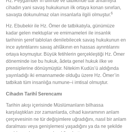
Hz. Peygamber’in dilinde ve tatbikinde dar anlamıyla
cihadın yani savaş hukukunun ilk ortaya konan sınırları,
6
savaşta dokunulmaz olan insanlarla ilgili olmuştur.
Hz. Ebubekir ile Hz. Ömer de tatbikatıyla, günümüze
kadar gelen mektuplar ve emirnameleri ile insanlık
tarihinin şeref tabloları denilebilecek savaş hukukunun en
ince aytıntılarını savaş ahlâkının en hassas ayrıntılarını
ortaya koymuştur. Büyük fetihlerin gerçekleştiği Hz. Ömer
döneminde ise bu hukuk, âdeta genel hukuk ilke ve
prensiplerine dönüşmüştür. Nitekim Kudüs’ü aldığında
yayınladığı iki emannamede olduğu üzere Hz. Ömer’in
tatbikatı tüm insanlığa numune–i imtisal olmuştur.
Cihadın Tarihî Serencamı
Tarihin akışı içerisinde Müslümanların bilhassa
karşılaştıkları zor zamanlarda, cihad kavramının anlam
çerçevesinin ne tür değişimlere uğradığını, nasıl bir anlam
daralması veya genişlemesi yaşadığını ya da ne şekilde