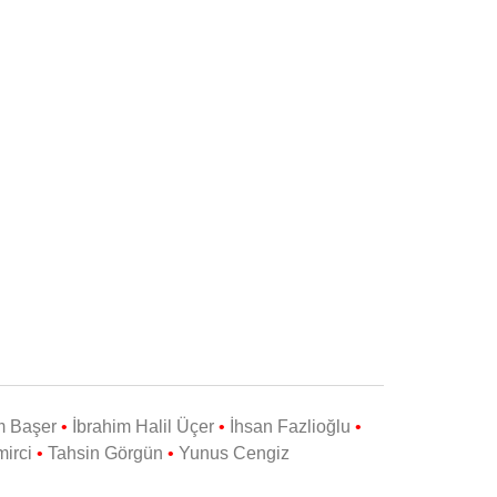
m Başer
•
İbrahim Halil Üçer
•
İhsan Fazlioğlu
•
irci
•
Tahsin Görgün
•
Yunus Cengiz