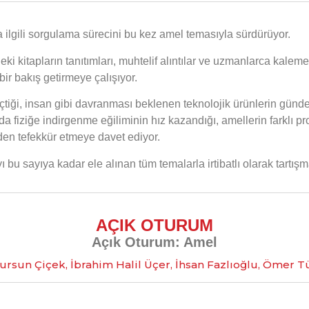
 ilgili sorgulama sürecini bu kez amel temasıyla sürdürüyor.
eki kitapların tanıtımları, muhtelif alıntılar ve uzmanlarca ka
bir bakış getirmeye çalışıyor.
eçtiği, insan gibi davranması beklenen teknolojik ürünlerin günde
a fiziğe indirgenme eğiliminin hız kazandığı, amellerin farklı p
den tefekkür etmeye davet ediyor.
ı bu sayıya kadar ele alınan tüm temalarla irtibatlı olarak tartış
AÇIK OTURUM
Açık Oturum: Amel
ursun Çiçek, İbrahim Halil Üçer, İhsan Fazlıoğlu, Ömer 