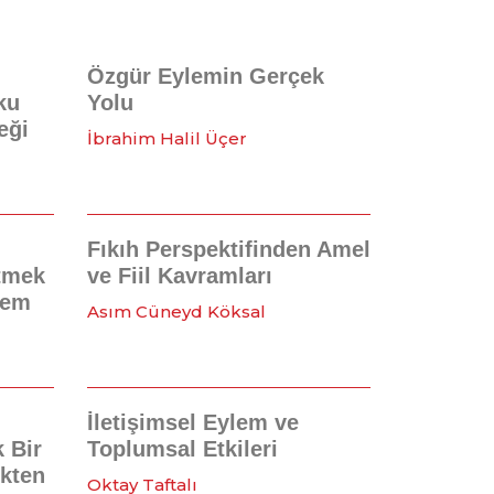
Özgür Eylemin Gerçek
ku
Yolu
eği
İbrahim Halil Üçer
Fıkıh Perspektifinden Amel
tmek
ve Fiil Kavramları
lem
Asım Cüneyd Köksal
İletişimsel Eylem ve
 Bir
Toplumsal Etkileri
ikten
Oktay Taftalı