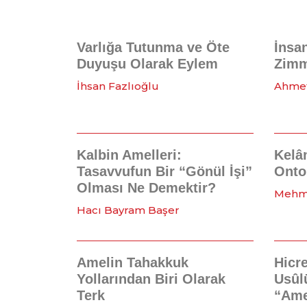
Varlığa Tutunma ve Öte
İnsan
Duyuşu Olarak Eylem
Zimm
İhsan Fazlıoğlu
Ahmet
Kalbin Amelleri:
Kelâ
Tasavvufun Bir “Gönül İşi”
Ontol
Olması Ne Demektir?
Mehm
Hacı Bayram Başer
Amelin Tahakkuk
Hicr
Yollarından Biri Olarak
Usûl
Terk
“Ame