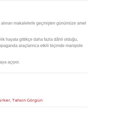
leme alınan makalelerle geçmişten günümüze amel
lik hayata gittikçe daha fazla dâhil olduğu,
ropaganda araçlarınca etkili biçimde manipüle
maya açıyor.
Türker, Tahsin Görgün