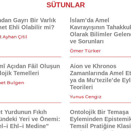
SÜTUNLAR
dan Gayrı Bir Varlık
İslam’da Amel
et Ehli Olabilir mi?
Kavrayışının Tahakku
Olarak Bilimler Gelen
 Ayhan Çitil
ve Sorunları
Ömer Türker
mî Açıdan Fâil Oluşun
Aion ve Khronos
ojik Temelleri
Zamanlarında Amel E
ya da Mu’tezile’de Ey
et Bulgen
Teorileri
Yunus Cengiz
et Yurdunun Fıkıh
Ontolojik Bir Temaşa
ündeki Yeri ve Önemi:
Eyleminden Epistemik
l–i Ehl–i Medine”
Temsil Pratiğine Klas