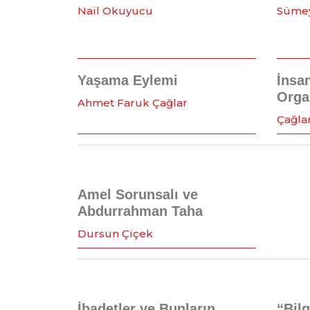
Nail Okuyucu
Sümey
Yaşama Eylemi
İnsa
Orga
Ahmet Faruk Çağlar
Çağla
Amel Sorunsalı ve
Abdurrahman Taha
Dursun Çiçek
İbadetler ve Bunların
“Bilg