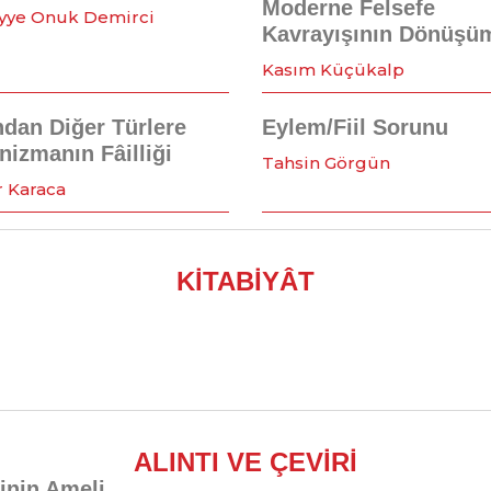
Moderne Felsefe
ye Onuk Demirci
Kavrayışının Dönüşü
Kasım Küçükalp
ndan Diğer Türlere
Eylem/Fiil Sorunu
nizmanın Fâilliği
Tahsin Görgün
r Karaca
KİTABİYÂT
ALINTI VE ÇEVİRİ
inin Ameli