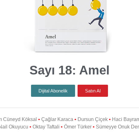
Sayı 18: Amel
Dijital Abonelik
Satın Al
m Cüneyd Köksal
•
Çağlar Karaca
•
Dursun Çiçek
•
Haci Bayra
Nail Okuyucu
•
Oktay Taftali
•
Ömer Türker
•
Sümeyye Onuk Dem