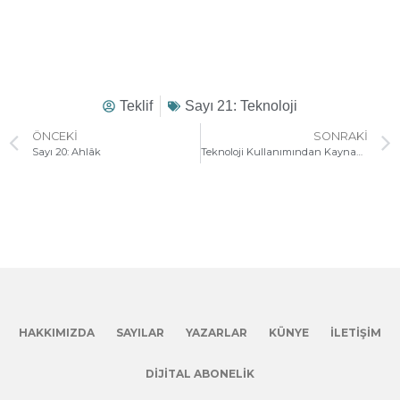
Teklif
Sayı 21: Teknoloji
ÖNCEKI
SONRAKI
Sayı 20: Ahlâk
Teknoloji Kullanımından Kaynaklanan Zulümlere Dur Diyebilmenin Hakiki Bir Zemini Var mı?
HAKKIMIZDA
SAYILAR
YAZARLAR
KÜNYE
İLETIŞIM
DIJITAL ABONELIK