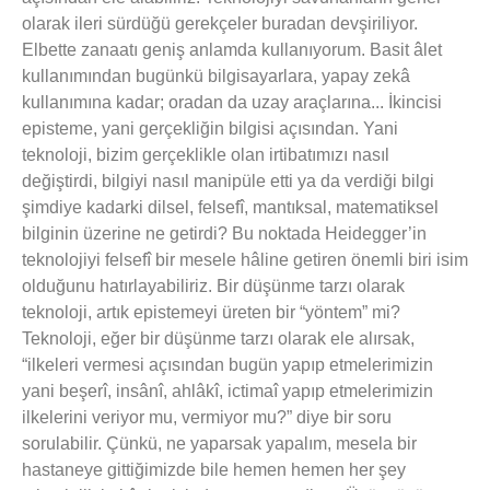
olarak ileri sürdüğü gerekçeler buradan devşiriliyor.
Elbette zanaatı geniş anlamda kullanıyorum. Basit âlet
kullanımından bugünkü bilgisayarlara, yapay zekâ
kullanımına kadar; oradan da uzay araçlarına... İkincisi
episteme, yani gerçekliğin bilgisi açısından. Yani
teknoloji, bizim gerçeklikle olan irtibatımızı nasıl
değiştirdi, bilgiyi nasıl manipüle etti ya da verdiği bilgi
şimdiye kadarki dilsel, felsefî, mantıksal, matematiksel
bilginin üzerine ne getirdi? Bu noktada Heidegger’in
teknolojiyi felsefî bir mesele hâline getiren önemli biri isim
olduğunu hatırlayabiliriz. Bir düşünme tarzı olarak
teknoloji, artık epistemeyi üreten bir “yöntem” mi?
Teknoloji, eğer bir düşünme tarzı olarak ele alırsak,
“ilkeleri vermesi açısından bugün yapıp etmelerimizin
yani beşerî, insânî, ahlâkî, ictimaî yapıp etmelerimizin
ilkelerini veriyor mu, vermiyor mu?” diye bir soru
sorulabilir. Çünkü, ne yaparsak yapalım, mesela bir
hastaneye gittiğimizde bile hemen hemen her şey