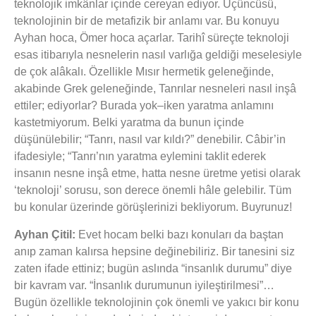
teknolojik imkânlar içinde cereyan ediyor. Üçüncüsü,
teknolojinin bir de metafizik bir anlamı var. Bu konuyu
Ayhan hoca, Ömer hoca açarlar. Tarihî süreçte teknoloji
esas itibarıyla nesnelerin nasıl varlığa geldiği meselesiyle
de çok alâkalı. Özellikle Mısır hermetik geleneğinde,
akabinde Grek geleneğinde, Tanrılar nesneleri nasıl inşâ
ettiler; ediyorlar? Burada yok–iken yaratma anlamını
kastetmiyorum. Belki yaratma da bunun içinde
düşünülebilir; “Tanrı, nasıl var kıldı?” denebilir. Câbir’in
ifadesiyle; “Tanrı’nın yaratma eylemini taklit ederek
insanın nesne inşâ etme, hatta nesne üretme yetisi olarak
‘teknoloji’ sorusu, son derece önemli hâle gelebilir. Tüm
bu konular üzerinde görüşlerinizi bekliyorum. Buyrunuz!
Ayhan Çitil:
Evet hocam belki bazı konuları da baştan
anıp zaman kalırsa hepsine değinebiliriz. Bir tanesini siz
zaten ifade ettiniz; bugün aslında “insanlık durumu” diye
bir kavram var. “İnsanlık durumunun iyileştirilmesi”…
Bugün özellikle teknolojinin çok önemli ve yakıcı bir konu