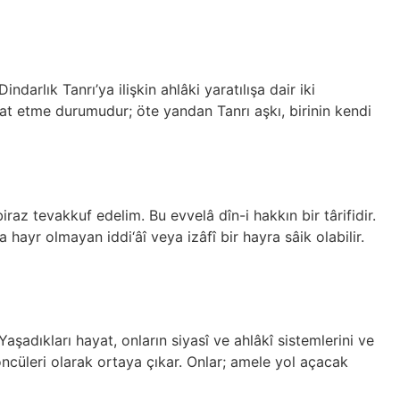
darlık Tanrı’ya ilişkin ahlâki yaratılışa dair iki
aat etme durumudur; öte yandan Tanrı aşkı, birinin kendi
biraz tevakkuf edelim. Bu evvelâ dîn-i hakkın bir târifidir.
hayr olmayan iddi‘âî veya izâfî bir hayra sâik olabilir.
Yaşadıkları hayat, onların siyasî ve ahlâkî sistemlerini ve
öncüleri olarak ortaya çıkar. Onlar; amele yol açacak