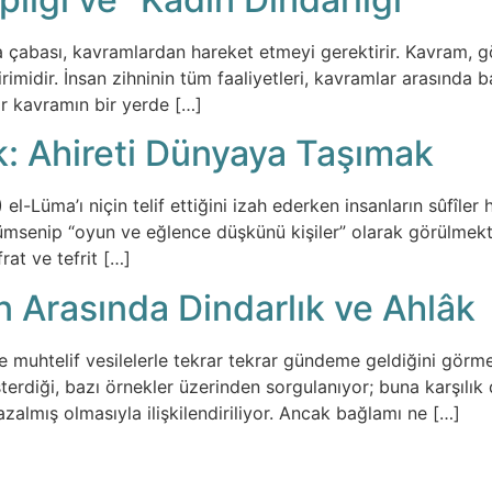
ma çabası, kavramlardan hareket etmeyi gerektirir. Kavram, gö
irimidir. İnsan zihninin tüm faaliyetleri, kavramlar arasında
ir kavramın bir yerde […]
k: Ahireti Dünyaya Taşımak
el-Lüma’ı niçin telif ettiğini izah ederken insanların sûfîle
ümsenip “oyun ve eğlence düşkünü kişiler” olarak görülmek
rat ve tefrit […]
an Arasında Dindarlık ve Ahlâk
zde muhtelif vesilelerle tekrar tekrar gündeme geldiğini görm
sterdiği, bazı örnekler üzerinden sorgulanıyor; buna karşılık
 azalmış olmasıyla ilişkilendiriliyor. Ancak bağlamı ne […]