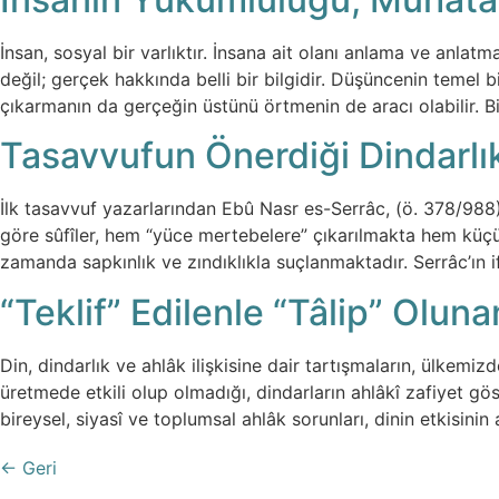
İnsan, sosyal bir varlıktır. İnsana ait olanı anlama ve anlat
değil; gerçek hakkında belli bir bilgidir. Düşüncenin temel b
çıkarmanın da gerçeğin üstünü örtmenin de aracı olabilir. B
Tasavvufun Önerdiği Dindarlı
İlk tasavvuf yazarlarından Ebû Nasr es-Serrâc, (ö. 378/988) 
göre sûfîler, hem “yüce mertebelere” çıkarılmakta hem küç
zamanda sapkınlık ve zındıklıkla suçlanmaktadır. Serrâc’ın if
“Teklif” Edilenle “Tâlip” Olun
Din, dindarlık ve ahlâk ilişkisine dair tartışmaların, ülkemi
üretmede etkili olup olmadığı, dindarların ahlâkî zafiyet gö
bireysel, siyasî ve toplumsal ahlâk sorunları, dinin etkisinin
←
Geri