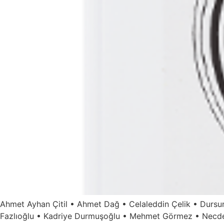
Ahmet Ayhan Çitil • Ahmet Dağ • Celaleddin Çelik • Dursun
Fazlıoğlu • Kadriye Durmuşoğlu • Mehmet Görmez • Necdet S