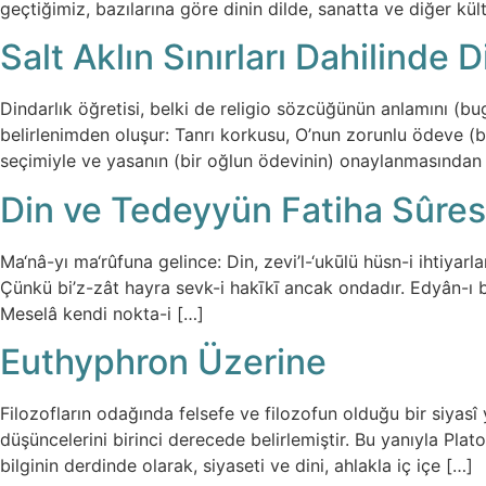
geçtiğimiz, bazılarına göre dinin dilde, sanatta ve diğer kü
Salt Aklın Sınırları Dahilinde 
Dindarlık öğretisi, belki de religio sözcüğünün anlamını (bugü
belirlenimden oluşur: Tanrı korkusu, O’nun zorunlu ödeve (b
seçimiyle ve yasanın (bir oğlun ödevinin) onaylanmasından
Din ve Tedeyyün Fatiha Sûres
Ma‘nâ-yı ma‘rûfuna gelince: Din, zevi’l-‘ukūlü hüsn-i ihtiyarla
Çünkü bi’z-zât hayra sevk-i hakīkī ancak ondadır. Edyân-ı bât
Meselâ kendi nokta-i […]
Euthyphron Üzerine
Filozofların odağında felsefe ve filozofun olduğu bir siyasî y
düşüncelerini birinci derecede belirlemiştir. Bu yanıyla Pla
bilginin derdinde olarak, siyaseti ve dini, ahlakla iç içe […]