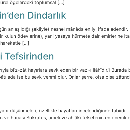
ltürel ögelerdeki toplumsal […]
Din’den Dindarlık
n anlaşıldığı şekliyle) nesnel mânâda en iyi ifade edendir. Din
ir kulun ödevlerine), yani yasaya hürmete dair emirlerine it
 hareketle […]
i Tefsirinden
rıyla bi’z-zât hayırlara sevk eden bir vaz‘-ı ilâhîdir.1 Burada 
ılada ise bu sevk vehmî olur. Onlar şerre, olsa olsa zâtında 
apı düşünmeleri, özellikle hayatları incelendiğinde tabiidir. 
ton ve hocası Sokrates, amelî ve ahlâkî felsefenin en önemli 