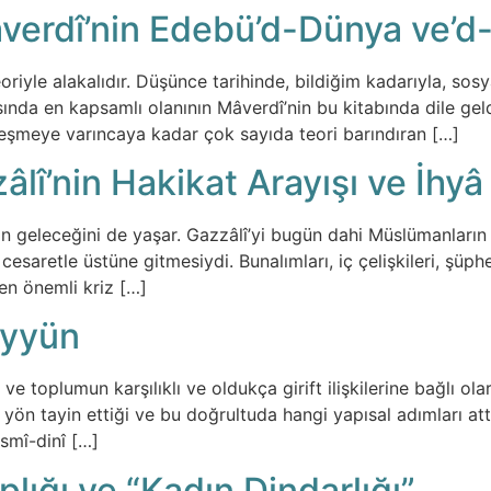
dî’nin Edebü’d-Dünya ve’d-Di
eoriyle alakalıdır. Düşünce tarihinde, bildiğim kadarıyla, so
nda en kapsamlı olanının Mâverdî’nin bu kitabında dile geldiğ
eşmeye varıncaya kadar çok sayıda teori barındıran […]
lî’nin Hakikat Arayışı ve İhyâ
 geleceğini de yaşar. Gazzâlî’yi bugün dahi Müslümanların zih
 cesaretle üstüne gitmesiydi. Bunalımları, iç çelişkileri, şüp
en önemli kriz […]
eyyün
e toplumun karşılıklı ve oldukça girift ilişkilerine bağlı ola
 yön tayin ettiği ve bu doğrultuda hangi yapısal adımları at
esmî-dinî […]
ığı ve “Kadın Dindarlığı”