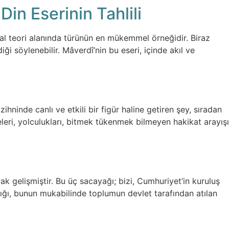
n Eserinin Tahlili
syal teori alanında türünün en mükemmel örneğidir. Biraz
i söylenebilir. Mâverdî’nin bu eseri, içinde akıl ve
ninde canlı ve etkili bir figür haline getiren şey, sıradan
heleri, yolculukları, bitmek tükenmek bilmeyen hakikat arayışı
rak gelişmiştir. Bu üç sacayağı; bizi, Cumhuriyet’in kuruluş
tığı, bunun mukabilinde toplumun devlet tarafından atılan