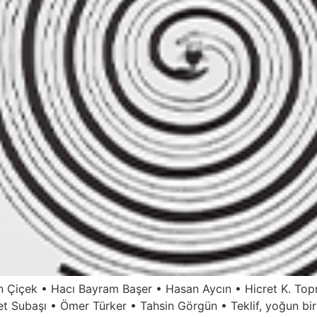
 Çiçek • Hacı Bayram Başer • Hasan Aycın • Hicret K. Topr
ubaşı • Ömer Türker • Tahsin Görgün • Teklif, yoğun bir t