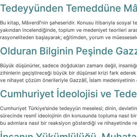
Tedeyyünden Temeddüne Mâver
Bu kitap, Mâverdî’nin şaheseridir. Konusu itibarıyla sosyal t
yakından incelendiğinde, toplum ve medeniyet teorileri arası
rasyoneliteden başlayarak; eğitimden, yorum ve müessesel
Olduran Bilginin Peşinde Gazzâ
Büyük düşünürler, sadece doğdukları zamanı değil, insanlığın
zihinlerin geçiştireceği büyük bir düşünsel krizi fark ederek
ve nihayet çözüm önerileriyle Gazzâlî, İslam medeniyetinin 
Cumhuriyet İdeolojisi ve Ted
Cumhuriyet Türkiye’sinde tedeyyün meselesi; dinin, devletin v
sürecinde resmî ideolojinin din konusunda topluma nasıl bir
bu adımlara nasıl bir reaksiyon gösterdiği ve nihayetinde r
İnsanın Yükümlülüğü, Muhatapl