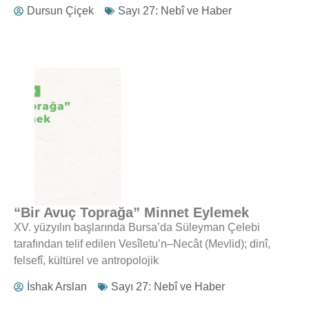
Dursun Çiçek
Sayı 27: Nebî ve Haber
“Bir Avuç Toprağa” Minnet Eylemek
XV. yüzyılın başlarında Bursa’da Süleyman Çelebi
tarafından telif edilen Vesîletu’n–Necât (Mevlid); dinî,
felsefî, kültürel ve antropolojik
İshak Arslan
Sayı 27: Nebî ve Haber