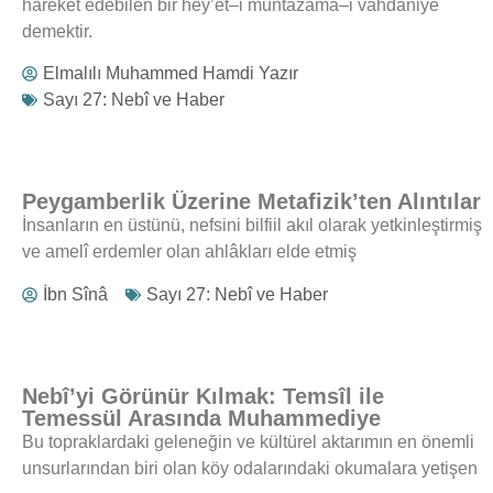
hareket edebilen bir hey’et–i muntazama–i vahdâniye
demektir.
Elmalılı Muhammed Hamdi Yazır
Sayı 27: Nebî ve Haber
Peygamberlik Üzerine Metafizik’ten Alıntılar
İnsanların en üstünü, nefsini bilfiil akıl olarak yetkinleştirmiş
ve amelî erdemler olan ahlâkları elde etmiş
İbn Sînâ
Sayı 27: Nebî ve Haber
Nebî’yi Görünür Kılmak: Temsîl ile
Temessül Arasında Muhammediye
Bu topraklardaki geleneğin ve kültürel aktarımın en önemli
unsurlarından biri olan köy odalarındaki okumalara yetişen