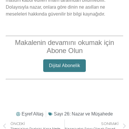
masum kabul edilen imam tarafından bildirilebilir.
Dolayısıyla nazar, onlara göre dinin ne asılları ne
meseleleri hakkında güvenilir bir bilgi kaynağıdır.
Makalenin devamını okumak için
Abone Olun
Dijital Abonelik
Eşref Altaş
Sayı 26: Nazar ve Müşahede
ÖNCEKI
SONRAKI
Theoria’nın Praksisi: Kıssa Neden Kavramsal Dile Çevrilemez?
Nazariyatın Sınırı Olarak Paradokslar