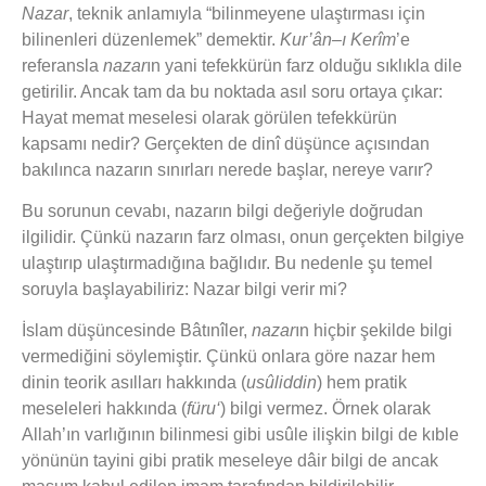
Nazar
, teknik anlamıyla “bilinmeyene ulaştırması için
bilinenleri düzenlemek” demektir.
Kur’ân–ı Kerîm
’e
referansla
nazar
ın yani tefekkürün farz olduğu sıklıkla dile
getirilir. Ancak tam da bu noktada asıl soru ortaya çıkar:
Hayat memat meselesi olarak görülen tefekkürün
kapsamı nedir? Gerçekten de dinî düşünce açısından
bakılınca nazarın sınırları nerede başlar, nereye varır?
Bu sorunun cevabı, nazarın bilgi değeriyle doğrudan
ilgilidir. Çünkü nazarın farz olması, onun gerçekten bilgiye
ulaştırıp ulaştırmadığına bağlıdır. Bu nedenle şu temel
soruyla başlayabiliriz: Nazar bilgi verir mi?
İslam düşüncesinde Bâtınîler,
nazar
ın hiçbir şekilde bilgi
vermediğini söylemiştir. Çünkü onlara göre nazar hem
dinin teorik asılları hakkında (
usûliddin
) hem pratik
meseleleri hakkında (
füru‘
) bilgi vermez. Örnek olarak
Allah’ın varlığının bilinmesi gibi usûle ilişkin bilgi de kıble
yönünün tayini gibi pratik meseleye dâir bilgi de ancak