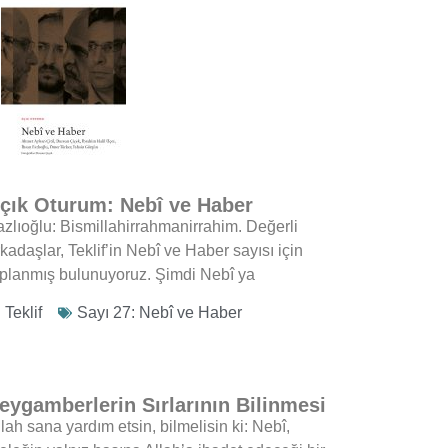
çık Oturum: Nebî ve Haber
azlıoğlu: Bismillahirrahmanirrahim. Değerli
kadaşlar, Teklif’in Nebî ve Haber sayısı için
oplanmış bulunuyoruz. Şimdi Nebî ya
Teklif
Sayı 27: Nebî ve Haber
eygamberlerin Sırlarının Bilinmesi
lah sana yardım etsin, bilmelisin ki: Nebî,