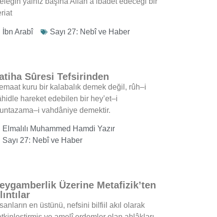
eleğin yalnız başına Allah’a ibadet edeceği bir
riat
İbn Arabî
Sayı 27: Nebî ve Haber
atiha Sûresi Tefsirinden
emaat kuru bir kalabalık demek değil, rûh–i
âhidle hareket edebilen bir hey’et–i
untazama–i vahdâniye demektir.
Elmalılı Muhammed Hamdi Yazır
Sayı 27: Nebî ve Haber
eygamberlik Üzerine Metafizik’ten
lıntılar
sanların en üstünü, nefsini bilfiil akıl olarak
tkinleştirmiş ve amelî erdemler olan ahlâkları