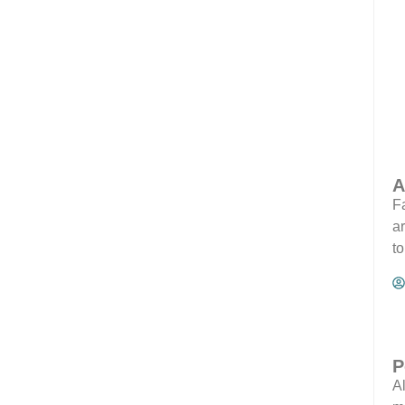
A
F
ar
t
P
Al