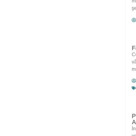
m
şe
F
C
v
m
P
A
İn
ye