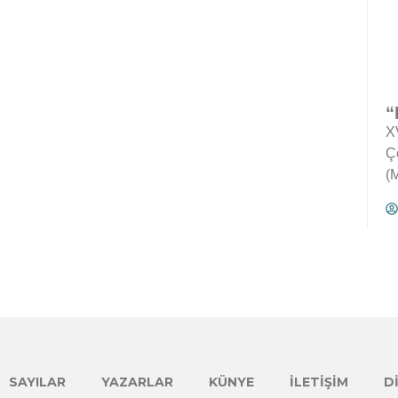
“
X
Çe
(M
SAYILAR
YAZARLAR
KÜNYE
İLETIŞIM
D