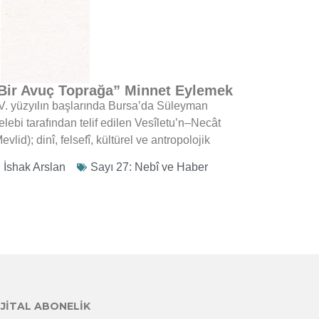
Bir Avuç Toprağa” Minnet Eylemek
V. yüzyılın başlarında Bursa’da Süleyman
lebi tarafından telif edilen Vesîletu’n–Necât
evlid); dinî, felsefî, kültürel ve antropolojik
İshak Arslan
Sayı 27: Nebî ve Haber
IJITAL ABONELIK