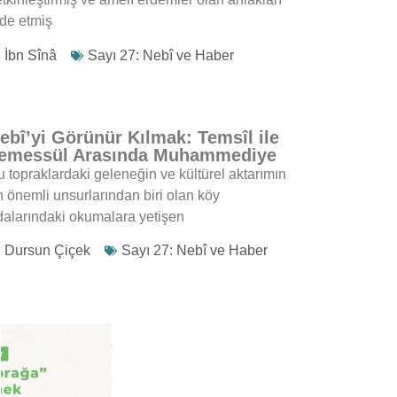
lde etmiş
İbn Sînâ
Sayı 27: Nebî ve Haber
ebî’yi Görünür Kılmak: Temsîl ile
emessül Arasında Muhammediye
u topraklardaki geleneğin ve kültürel aktarımın
n önemli unsurlarından biri olan köy
dalarındaki okumalara yetişen
Dursun Çiçek
Sayı 27: Nebî ve Haber