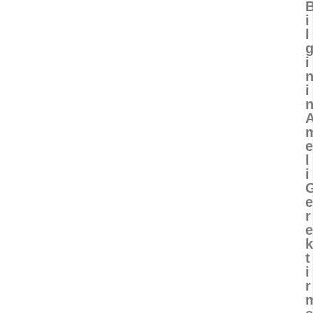
i
l
i
i
e
l
i
e
r
e
k
t
i
r