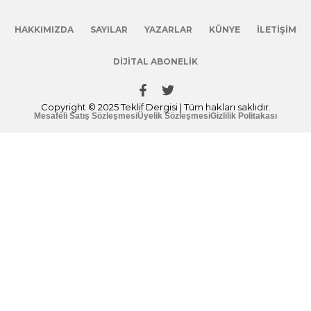
HAKKIMIZDA
SAYILAR
YAZARLAR
KÜNYE
İLETIŞIM
DIJITAL ABONELIK
Copyright © 2025 Teklif Dergisi | Tüm hakları saklıdır.
Mesafeli Satış Sözleşmesi
Üyelik Sözleşmesi
Gizlilik Politakası