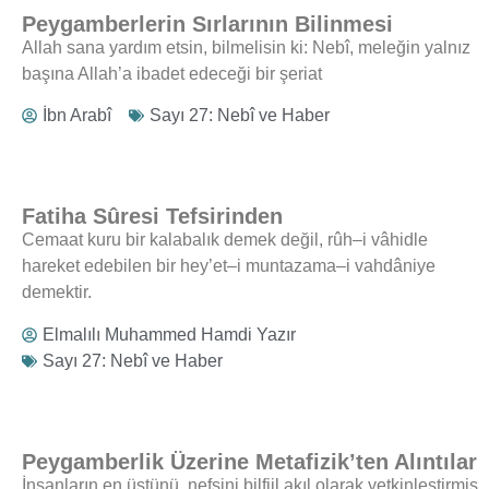
Peygamberlerin Sırlarının Bilinmesi
Allah sana yardım etsin, bilmelisin ki: Nebî, meleğin yalnız
başına Allah’a ibadet edeceği bir şeriat
İbn Arabî
Sayı 27: Nebî ve Haber
Fatiha Sûresi Tefsirinden
Cemaat kuru bir kalabalık demek değil, rûh–i vâhidle
hareket edebilen bir hey’et–i muntazama–i vahdâniye
demektir.
Elmalılı Muhammed Hamdi Yazır
Sayı 27: Nebî ve Haber
Peygamberlik Üzerine Metafizik’ten Alıntılar
İnsanların en üstünü, nefsini bilfiil akıl olarak yetkinleştirmiş