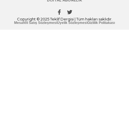
DIJITAL ABONELIK
Copyright © 2025 Teklif Dergisi | Tüm hakları saklıdır.
Mesafeli Satış Sözleşmesi
Üyelik Sözleşmesi
Gizlilik Politakası