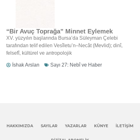
“Bir Avuç Toprağa” Minnet Eylemek
XV. yüzyılın başlarında Bursa’da Süleyman Çelebi
tarafından telif edilen Vesîletu’n–Necât (Mevlid); dinî,
felsefî, kültürel ve antropolojik
İshak Arslan
Sayı 27: Nebî ve Haber
HAKKIMIZDA
SAYILAR
YAZARLAR
KÜNYE
İLETIŞIM