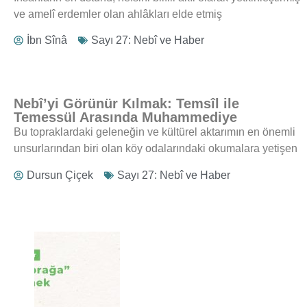
ve amelî erdemler olan ahlâkları elde etmiş
İbn Sînâ
Sayı 27: Nebî ve Haber
Nebî’yi Görünür Kılmak: Temsîl ile
Temessül Arasında Muhammediye
Bu topraklardaki geleneğin ve kültürel aktarımın en önemli
unsurlarından biri olan köy odalarındaki okumalara yetişen
Dursun Çiçek
Sayı 27: Nebî ve Haber