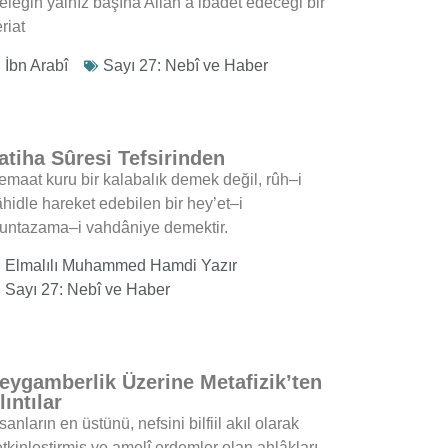
eleğin yalnız başına Allah’a ibadet edeceği bir
riat
İbn Arabî
Sayı 27: Nebî ve Haber
atiha Sûresi Tefsirinden
emaat kuru bir kalabalık demek değil, rûh–i
âhidle hareket edebilen bir hey’et–i
untazama–i vahdâniye demektir.
Elmalılı Muhammed Hamdi Yazır
Sayı 27: Nebî ve Haber
eygamberlik Üzerine Metafizik’ten
lıntılar
sanların en üstünü, nefsini bilfiil akıl olarak
tkinleştirmiş ve amelî erdemler olan ahlâkları