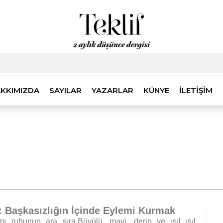
KKIMIZDA
SAYILAR
YAZARLAR
KÜNYE
İLETIŞIM
: Başkasızlığın İçinde Eylemi Kurmak
ı ruhunun ara sıra,Büyülü, mavi, derin ve ışıl ışıl