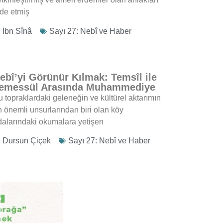
lde etmiş
İbn Sînâ
Sayı 27: Nebî ve Haber
ebî’yi Görünür Kılmak: Temsîl ile
emessül Arasında Muhammediye
u topraklardaki geleneğin ve kültürel aktarımın
n önemli unsurlarından biri olan köy
dalarındaki okumalara yetişen
Dursun Çiçek
Sayı 27: Nebî ve Haber