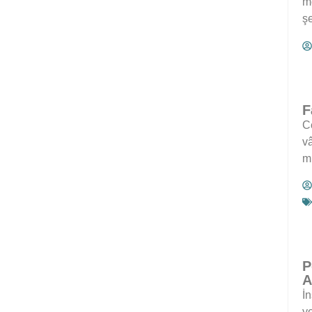
m
şe
F
C
v
m
P
A
İn
ye