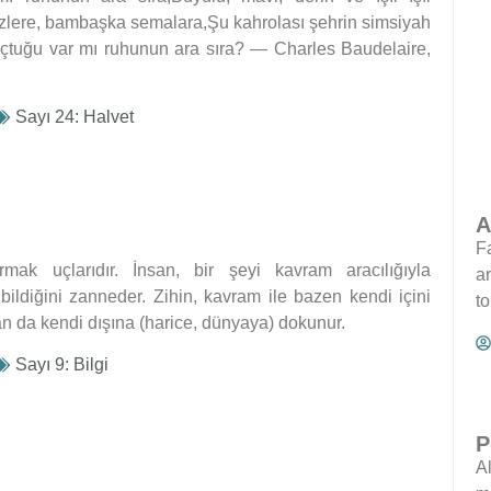
lere, bambaşka semalara,Şu kahrolası şehrin simsiyah
çtuğu var mı ruhunun ara sıra? — Charles Baudelaire,
Sayı 24: Halvet
A
F
mak uçlarıdır. İnsan, bir şeyi kavram aracılığıyla
ar
 bildiğini zanneder. Zihin, kavram ile bazen kendi içini
t
 da kendi dışına (harice, dünyaya) dokunur.
Sayı 9: Bilgi
P
Al