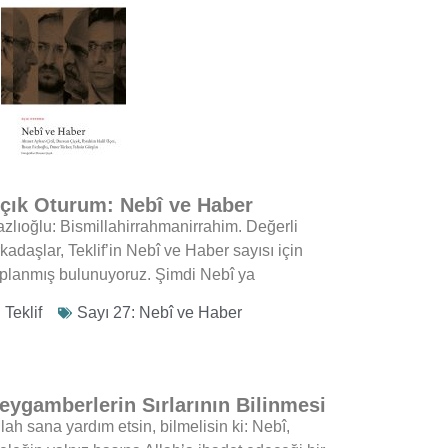
çık Oturum: Nebî ve Haber
azlıoğlu: Bismillahirrahmanirrahim. Değerli
kadaşlar, Teklif’in Nebî ve Haber sayısı için
oplanmış bulunuyoruz. Şimdi Nebî ya
Teklif
Sayı 27: Nebî ve Haber
eygamberlerin Sırlarının Bilinmesi
lah sana yardım etsin, bilmelisin ki: Nebî,