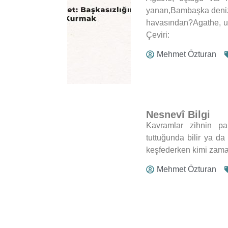
yanan,Bambaşka deniz
havasından?Agathe, u
Çeviri:
Mehmet Özturan
Nesnevî Bilgi
Kavramlar zihnin par
tuttuğunda bilir ya da
keşfederken kimi zaman
Mehmet Özturan