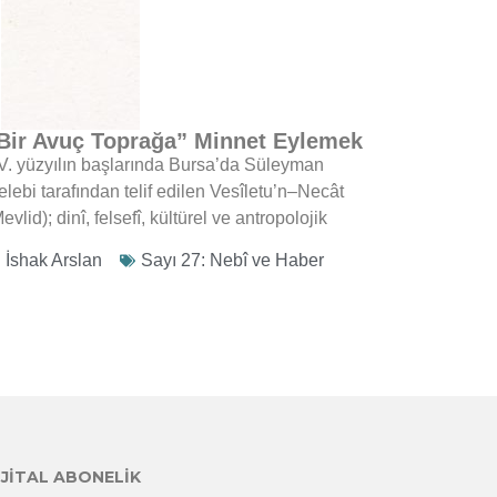
Bir Avuç Toprağa” Minnet Eylemek
V. yüzyılın başlarında Bursa’da Süleyman
lebi tarafından telif edilen Vesîletu’n–Necât
evlid); dinî, felsefî, kültürel ve antropolojik
İshak Arslan
Sayı 27: Nebî ve Haber
IJITAL ABONELIK