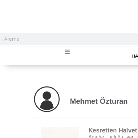
HA
Mehmet Özturan
Kesretten Halvet
Agathe, uçtuğu var m