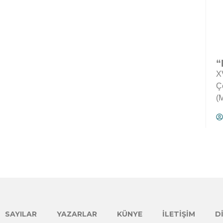
“
X
Çe
(M
SAYILAR
YAZARLAR
KÜNYE
İLETIŞIM
D