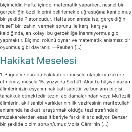
biçimcidir. Hafta içinde, matematik yaparken, nesnel bir
gerçekliğin özelliklerini belirlemekle uğraştığına kanî olmuş
bir şekilde Platoncudur. Hafta sonlarında ise, gerçekliğin
felsefî bir izahını vermek sorunu ile karşı karşıya
kaldığında, en kolayı bu gerçekliğe inanmıyormuş gibi
yapmaktır. Biçimci rolünü oynar ve matematik anlamsız bir
oyunmuş gibi davranır. —Reuben […]
Hakikat Meselesi
1. Bugün ve burada hakikati bir mesele olarak müzakere
etmemiz, mesela 15. yüzyılda Şerhü’l–Akaid’e hâşiye yazan
âlimlerimizin eşyanın hakikati sabittir ve bunların bilgisi
tahakkuk etmektedir tezini açıklamalarından veya Mu’tezili
âlimlerin, akıl sahibi varlıklarının ilk vazifesinin marifetullah
anlamında hakikati araştırmak olduğu tezi etrafındaki
müzakerelerden esas itibariyle farklılık arz ediyor. Benzer
bir şekilde bizim soru/n/umuz Molla Câmi’nin […]