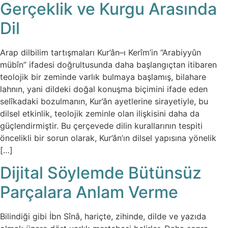
Gerçeklik ve Kurgu Arasında
Dil
Arap dilbilim tartışmaları Kur’ân–ı Kerîm’in “Arabiyyûn
mübîn” ifadesi doğrultusunda daha başlangıçtan itibaren
teolojik bir zeminde varlık bulmaya başlamış, bilahare
lahnın, yani dildeki doğal konuşma biçimini ifade eden
selîkadaki bozulmanın, Kur’ân ayetlerine sirayetiyle, bu
dilsel etkinlik, teolojik zeminle olan ilişkisini daha da
güçlendirmiştir. Bu çerçevede dilin kurallarının tespiti
öncelikli bir sorun olarak, Kur’ân’ın dilsel yapısına yönelik
[…]
Dijital Söylemde Bütünsüz
Parçalara Anlam Verme
Bilindiği gibi İbn Sînâ, hariçte, zihinde, dilde ve yazıda