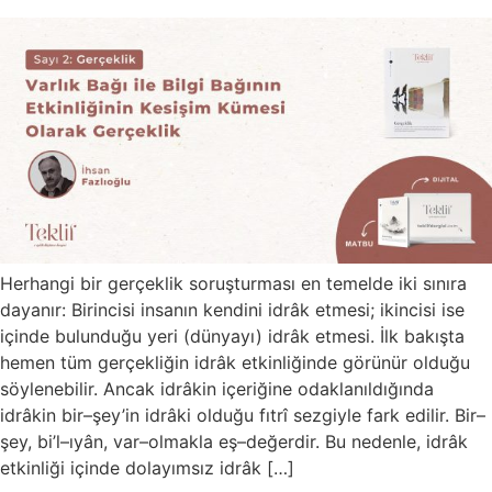
Herhangi bir gerçeklik soruşturması en temelde iki sınıra
dayanır: Birincisi insanın kendini idrâk etmesi; ikincisi ise
içinde bulunduğu yeri (dünyayı) idrâk etmesi. İlk bakışta
hemen tüm gerçekliğin idrâk etkinliğinde görünür olduğu
söylenebilir. Ancak idrâkin içeriğine odaklanıldığında
idrâkin bir–şey’in idrâki olduğu fıtrî sezgiyle fark edilir. Bir–
şey, bi’l–ıyân, var–olmakla eş–değerdir. Bu nedenle, idrâk
etkinliği içinde dolayımsız idrâk […]