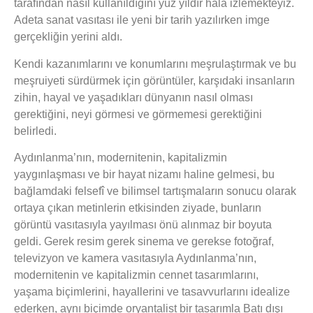
tarafından nasıl kullanıldığını yüz yıldır hâlâ izlemekteyiz.
Adeta sanat vasıtası ile yeni bir tarih yazılırken imge
gerçekliğin yerini aldı.
Kendi kazanımlarını ve konumlarını meşrulaştırmak ve bu
meşruiyeti sürdürmek için görüntüler, karşıdaki insanların
zihin, hayal ve yaşadıkları dünyanın nasıl olması
gerektiğini, neyi görmesi ve görmemesi gerektiğini
belirledi.
Aydınlanma’nın, modernitenin, kapitalizmin
yaygınlaşması ve bir hayat nizamı haline gelmesi, bu
bağlamdaki felsefî ve bilimsel tartışmaların sonucu olarak
ortaya çıkan metinlerin etkisinden ziyade, bunların
görüntü vasıtasıyla yayılması önü alınmaz bir boyuta
geldi. Gerek resim gerek sinema ve gerekse fotoğraf,
televizyon ve kamera vasıtasıyla Aydınlanma’nın,
modernitenin ve kapitalizmin cennet tasarımlarını,
yaşama biçimlerini, hayallerini ve tasavvurlarını idealize
ederken, aynı biçimde oryantalist bir tasarımla Batı dışı