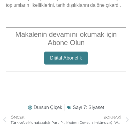
toplumların ilkelliklerini, tarih dışılıklarını da öne çıkardı.
Makalenin devamını okumak için
Abone Olun
Dijital Abonelik
Dursun Çiçek
Sayı 7: Siyaset
ÖNCEKI
SONRAKI
Türkiye’de Muhafazakâr Parti Politikasının Dönüşümü
Modern Devletin İmkânsızlığı Wael B. Hallaq’ın Modern Çağda Bir İslam Devleti Niçin Mümkün Değildir? Kitabı Üzerine