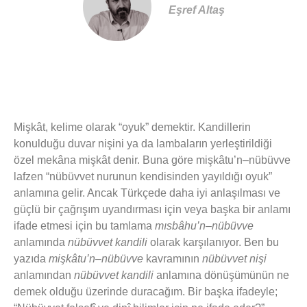
Eşref Altaş
Mişkât, kelime olarak “oyuk” demektir. Kandillerin
konulduğu duvar nişini ya da lambaların yerleştirildiği
özel mekâna mişkât denir. Buna göre mişkâtu’n–nübüvve
lafzen “nübüvvet nurunun kendisinden yayıldığı oyuk”
anlamına gelir. Ancak Türkçede daha iyi anlaşılması ve
güçlü bir çağrışım uyandırması için veya başka bir anlamı
ifade etmesi için bu tamlama
mısbâhu’n–nübüvve
anlamında
nübüvvet kandili
olarak karşılanıyor. Ben bu
yazıda
mişkâtu’n–nübüvve
kavramının
nübüvvet nişi
anlamından
nübüvvet kandili
anlamına dönüşümünün ne
demek olduğu üzerinde duracağım. Bir başka ifadeyle;