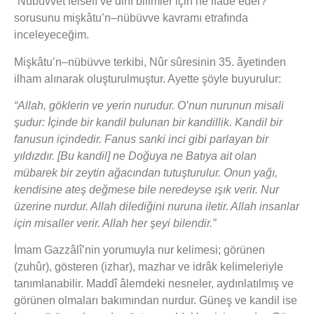
“Nübüvvet felsefî ve dinî bilimler için ne ifade eder?”
sorusunu mişkâtu’n–nübüvve kavramı etrafında
inceleyeceğim.
Mişkâtu’n–nübüvve terkibi, Nûr sûresinin 35. âyetinden
ilham alınarak oluşturulmuştur. Ayette şöyle buyurulur:
“Allah, göklerin ve yerin nurudur. O’nun nurunun misali
şudur: İçinde bir kandil bulunan bir kandillik. Kandil bir
fanusun içindedir. Fanus sanki inci gibi parlayan bir
yıldızdır. [Bu kandil] ne Doğuya ne Batıya ait olan
mübarek bir zeytin ağacından tutuşturulur. Onun yağı,
kendisine ateş değmese bile neredeyse ışık verir. Nur
üzerine nurdur. Allah dilediğini nuruna iletir. Allah insanlar
için misaller verir. Allah her şeyi bilendir.”
İmam Gazzâlî’nin yorumuyla nur kelimesi; görünen
(zuhûr), gösteren (izhar), mazhar ve idrâk kelimeleriyle
tanımlanabilir. Maddî âlemdeki nesneler, aydınlatılmış ve
görünen olmaları bakımından nurdur. Güneş ve kandil ise