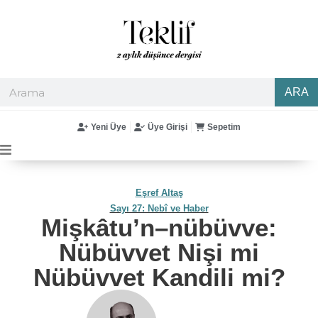
ARA
Yeni Üye
Üye Girişi
Sepetim
Eşref Altaş
Sayı 27: Nebî ve Haber
Mişkâtu’n–nübüvve:
Nübüvvet Nişi mi
Nübüvvet Kandili mi?