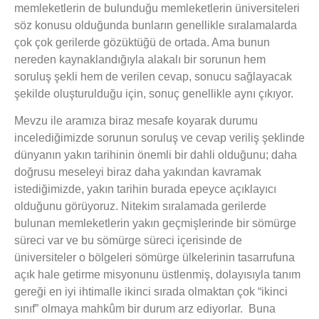
memleketlerin de bulunduğu memleketlerin üniversiteleri
söz konusu olduğunda bunların genellikle sıralamalarda
çok çok gerilerde gözüktüğü de ortada. Ama bunun
nereden kaynaklandığıyla alakalı bir sorunun hem
soruluş şekli hem de verilen cevap, sonucu sağlayacak
şekilde oluşturulduğu için, sonuç genellikle aynı çıkıyor.
Mevzu ile aramıza biraz mesafe koyarak durumu
incelediğimizde sorunun soruluş ve cevap veriliş şeklinde
dünyanın yakın tarihinin önemli bir dahli olduğunu; daha
doğrusu meseleyi biraz daha yakından kavramak
istediğimizde, yakın tarihin burada epeyce açıklayıcı
olduğunu görüyoruz. Nitekim sıralamada gerilerde
bulunan memleketlerin yakın geçmişlerinde bir sömürge
süreci var ve bu sömürge süreci içerisinde de
üniversiteler o bölgeleri sömürge ülkelerinin tasarrufuna
açık hale getirme misyonunu üstlenmiş, dolayısıyla tanım
gereği en iyi ihtimalle ikinci sırada olmaktan çok “ikinci
sınıf” olmaya mahkûm bir durum arz ediyorlar. Buna