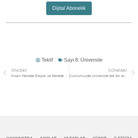
Dijital Abonelik
Teklif
Sayı 8: Üniversite
ÖNCEKI
SONRAKI
İnsan: Nerede Başlar ve Nerede Biter?
Günümüzde üniversite tek bir soru etrafında bir araya getirilebilse bu soru ne olmalı?