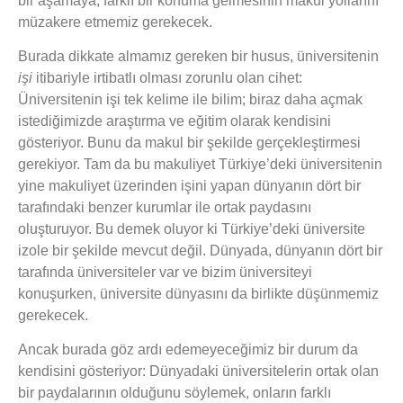
bir aşamaya, farklı bir konuma gelmesinin makul yollarını
müzakere etmemiz gerekecek.
Burada dikkate almamız gereken bir husus, üniversitenin
işi
itibariyle irtibatlı olması zorunlu olan cihet:
Üniversitenin işi tek kelime ile bilim; biraz daha açmak
istediğimizde araştırma ve eğitim olarak kendisini
gösteriyor. Bunu da makul bir şekilde gerçekleştirmesi
gerekiyor. Tam da bu makuliyet Türkiye’deki üniversitenin
yine makuliyet üzerinden işini yapan dünyanın dört bir
tarafındaki benzer kurumlar ile ortak paydasını
oluşturuyor. Bu demek oluyor ki Türkiye’deki üniversite
izole bir şekilde mevcut değil. Dünyada, dünyanın dört bir
tarafında üniversiteler var ve bizim üniversiteyi
konuşurken, üniversite dünyasını da birlikte düşünmemiz
gerekecek.
Ancak burada göz ardı edemeyeceğimiz bir durum da
kendisini gösteriyor: Dünyadaki üniversitelerin ortak olan
bir paydalarının olduğunu söylemek, onların farklı