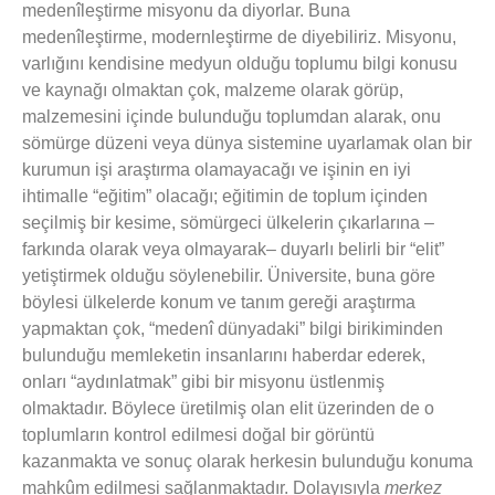
medenîleştirme misyonu da diyorlar. Buna
medenîleştirme, modernleştirme de diyebiliriz. Misyonu,
varlığını kendisine medyun olduğu toplumu bilgi konusu
ve kaynağı olmaktan çok, malzeme olarak görüp,
malzemesini içinde bulunduğu toplumdan alarak, onu
sömürge düzeni veya dünya sistemine uyarlamak olan bir
kurumun işi araştırma olamayacağı ve işinin en iyi
ihtimalle “eğitim” olacağı; eğitimin de toplum içinden
seçilmiş bir kesime, sömürgeci ülkelerin çıkarlarına –
farkında olarak veya olmayarak– duyarlı belirli bir “elit”
yetiştirmek olduğu söylenebilir. Üniversite, buna göre
böylesi ülkelerde konum ve tanım gereği araştırma
yapmaktan çok, “medenî dünyadaki” bilgi birikiminden
bulunduğu memleketin insanlarını haberdar ederek,
onları “aydınlatmak” gibi bir misyonu üstlenmiş
olmaktadır. Böylece üretilmiş olan elit üzerinden de o
toplumların kontrol edilmesi doğal bir görüntü
kazanmakta ve sonuç olarak herkesin bulunduğu konuma
mahkûm edilmesi sağlanmaktadır. Dolayısıyla
merkez