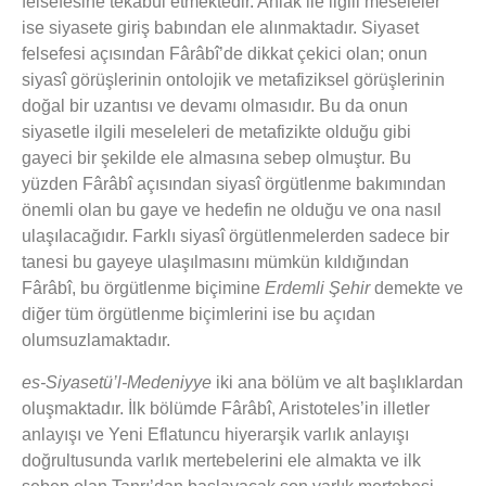
felsefesine tekabül etmektedir. Ahlâk ile ilgili meseleler
ise siyasete giriş babından ele alınmaktadır. Siyaset
felsefesi açısından Fârâbî’de dikkat çekici olan; onun
siyasî görüşlerinin ontolojik ve metafiziksel görüşlerinin
doğal bir uzantısı ve devamı olmasıdır. Bu da onun
siyasetle ilgili meseleleri de metafizikte olduğu gibi
gayeci bir şekilde ele almasına sebep olmuştur. Bu
yüzden Fârâbî açısından siyasî örgütlenme bakımından
önemli olan bu gaye ve hedefin ne olduğu ve ona nasıl
ulaşılacağıdır. Farklı siyasî örgütlenmelerden sadece bir
tanesi bu gayeye ulaşılmasını mümkün kıldığından
Fârâbî, bu örgütlenme biçimine
Erdemli Şehir
demekte ve
diğer tüm örgütlenme biçimlerini ise bu açıdan
olumsuzlamaktadır.
es-Siyasetü’l-Medeniyye
iki ana bölüm ve alt başlıklardan
oluşmaktadır. İlk bölümde Fârâbî, Aristoteles’in illetler
anlayışı ve Yeni Eflatuncu hiyerarşik varlık anlayışı
doğrultusunda varlık mertebelerini ele almakta ve ilk