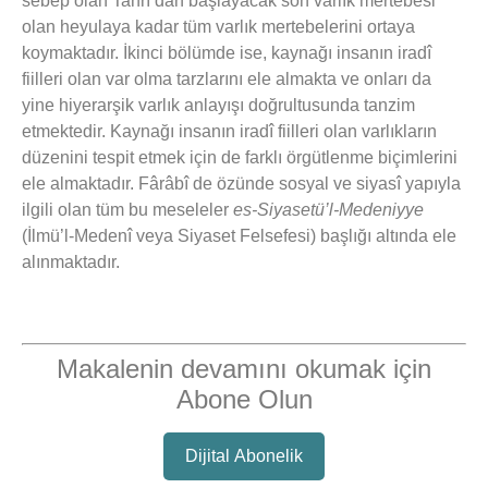
sebep olan Tanrı’dan başlayacak son varlık mertebesi
olan heyulaya kadar tüm varlık mertebelerini ortaya
koymaktadır. İkinci bölümde ise, kaynağı insanın iradî
fiilleri olan var olma tarzlarını ele almakta ve onları da
yine hiyerarşik varlık anlayışı doğrultusunda tanzim
etmektedir. Kaynağı insanın iradî fiilleri olan varlıkların
düzenini tespit etmek için de farklı örgütlenme biçimlerini
ele almaktadır. Fârâbî de özünde sosyal ve siyasî yapıyla
ilgili olan tüm bu meseleler
es-Siyasetü’l-Medeniyye
(İlmü’l-Medenî veya Siyaset Felsefesi) başlığı altında ele
alınmaktadır.
Makalenin devamını okumak için
Abone Olun
Dijital Abonelik