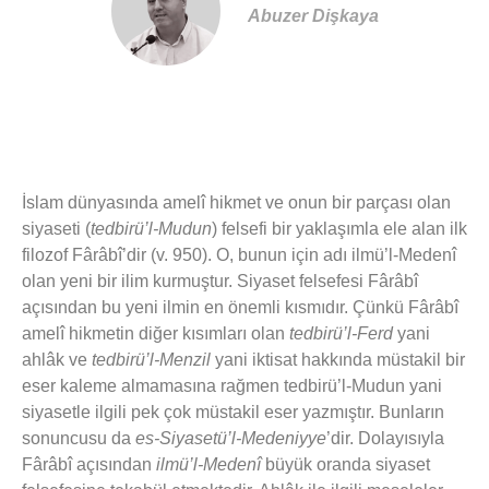
Abuzer Dişkaya
İslam dünyasında amelî hikmet ve onun bir parçası olan
siyaseti (
tedbirü’l-Mudun
) felsefi bir yaklaşımla ele alan ilk
filozof Fârâbî’dir (v. 950). O, bunun için adı ilmü’l-Medenî
olan yeni bir ilim kurmuştur. Siyaset felsefesi Fârâbî
açısından bu yeni ilmin en önemli kısmıdır. Çünkü Fârâbî
amelî hikmetin diğer kısımları olan
tedbirü’l-Ferd
yani
ahlâk ve
tedbirü’l-Menzil
yani iktisat hakkında müstakil bir
eser kaleme almamasına rağmen tedbirü’l-Mudun yani
siyasetle ilgili pek çok müstakil eser yazmıştır. Bunların
sonuncusu da
es-Siyasetü’l-Medeniyye
’dir. Dolayısıyla
Fârâbî açısından
ilmü’l-Medenî
büyük oranda siyaset