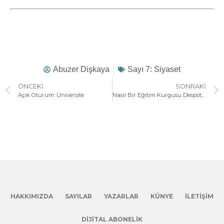
Abuzer Dişkaya
Sayı 7: Siyaset
ÖNCEKI
SONRAKI
Açık Oturum: Üniversite
Nasıl Bir Eğitim Kurgusu Despotizmin Aşılmasına Vesile Olabilir?
HAKKIMIZDA
SAYILAR
YAZARLAR
KÜNYE
İLETIŞIM
DIJITAL ABONELIK