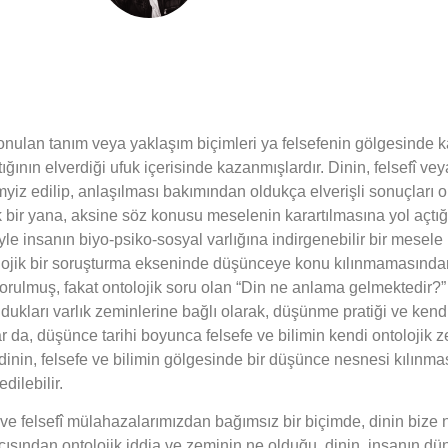
onulan tanım veya yaklaşım biçimleri ya felsefenin gölgesinde
tığının elverdiği ufuk içerisinde kazanmışlardır. Dinin, felsefî v
myiz edilip, anlaşılması bakımından oldukça elverişli sonuçları ol
ir yana, aksine söz konusu meselenin karartılmasına yol açtığı
yle insanın biyo-psiko-sosyal varlığına indirgenebilir bir mesele (b
lojik bir soruşturma ekseninde düşünceye konu kılınmamasından
sorulmuş, fakat ontolojik soru olan “Din ne anlama gelmektedir?” 
ukları varlık zeminlerine bağlı olarak, düşünme pratiği ve kendi s
a, düşünce tarihi boyunca felsefe ve bilimin kendi ontolojik z
nin, felsefe ve bilimin gölgesinde bir düşünce nesnesi kılınmasına
dilebilir.
l ve felsefî mülahazalarımızdan bağımsız bir biçimde, dinin bize 
çısından ontolojik iddia ve zeminin ne olduğu, dinin, insanın d