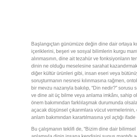
Başlangıçtan günümüze değin dine dair ortaya k
içeriklerini, beşeri ve sosyal bilimlerin kurgu man
alınmasının, dine ait tezahür ve fonksiyonların te
dinin ne olduğu meselesine sarahat kazandırmak b
diğer kültür ürünleri gibi, insan eseri veya bütünü
soruşturmanın nesnesi kılınmasına rağmen, onto
bir mevzu nazarıyla bakılıp, “Din nedir?” sorusu 
ve dine ait üç bilme veya anlama imkânı, sahip old
önem bakımından farklılaşmak durumunda olsalar d
açacak düşünsel çıkarımlara vücut vermelerinin, di
anlam bakımından karartılmasına yol açtığı ifade e
Bu çalışmanın teklifi de, “Bizim dine dair bilimse
anlamıyla dinin insana kendisini sunuş mantığı a