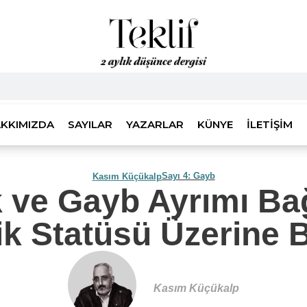
KKIMIZDA
SAYILAR
YAZARLAR
KÜNYE
İLETIŞIM
Sayı 4: Gayb
Kasım Küçükalp
ik ve Gayb Ayrımı B
ik Statüsü Üzerine Bi
Kasım Küçükalp