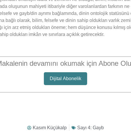
a oluşunun mahiyeti itibariyle diğer varolanlardan farkının ne 
zik/felsefe ve gayb/din ayrımı bağlamında, dinin ontolojik statü
na bağlı olarak, bilim, felsefe ve dinin sahip oldukları varlık zemin
ğı için arz etmiş oldukları öneme; hem düşünce konusu kılmış old
p oldukları imkân ve sınırlara açıklık getirecektir.
akalenin devamını okumak için Abone Ol
Dijital Abonelik
Kasım Küçükalp
Sayı 4: Gayb