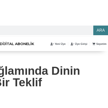
ARA
DIJITAL ABONELIK
Yeni Üye
Üye Girişi
Sepetim
ağlamında Dinin
r Teklif