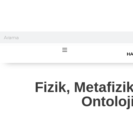
HA
Fizik, Metafiz
Ontoloj