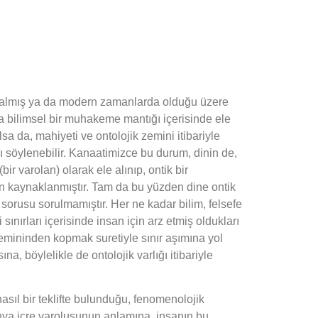
 kalmış ya da modern zamanlarda olduğu üzere
eya bilimsel bir muhakeme mantığı içerisinde ele
sa da, mahiyeti ve ontolojik zemini itibariyle
 söylenebilir. Kanaatimizce bu durum, dinin de,
ir varolan) olarak ele alınıp, ontik bir
 kaynaklanmıştır. Tam da bu yüzden dine ontik
sorusu sorulmamıştır. Her ne kadar bilim, felsefe
ınırları içerisinde insan için arz etmiş oldukları
emininden kopmak suretiyle sınır aşımına yol
, böylelikle de ontolojik varlığı itibariyle
nasıl bir teklifte bulunduğu, fenomenolojik
ünya içre varoluşunun anlamına, insanın bu