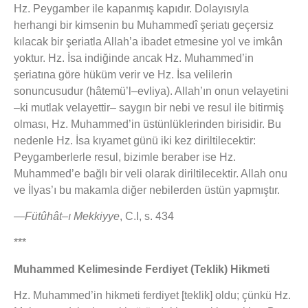
Hz. Peygamber ile kapanmış kapıdır. Dolayısıyla
herhangi bir kimsenin bu Muhammedî şeriatı geçersiz
kılacak bir şeriatla Allah’a ibadet etmesine yol ve imkân
yoktur. Hz. İsa indiğinde ancak Hz. Muhammed’in
şeriatına göre hüküm verir ve Hz. İsa velilerin
sonuncusudur (hâtemü’l–evliya). Allah’ın onun velayetini
–ki mutlak velayettir– saygın bir nebi ve resul ile bitirmiş
olması, Hz. Muhammed’in üstünlüklerinden birisidir. Bu
nedenle Hz. İsa kıyamet günü iki kez diriltilecektir:
Peygamberlerle resul, bizimle beraber ise Hz.
Muhammed’e bağlı bir veli olarak diriltilecektir. Allah onu
ve İlyas’ı bu makamla diğer nebilerden üstün yapmıştır.
—
Fütûhât–ı Mekkiyye
, C.I, s. 434
***
Muhammed Kelimesinde Ferdiyet (Teklik) Hikmeti
Hz. Muhammed’in hikmeti ferdiyet [teklik] oldu; çünkü Hz.