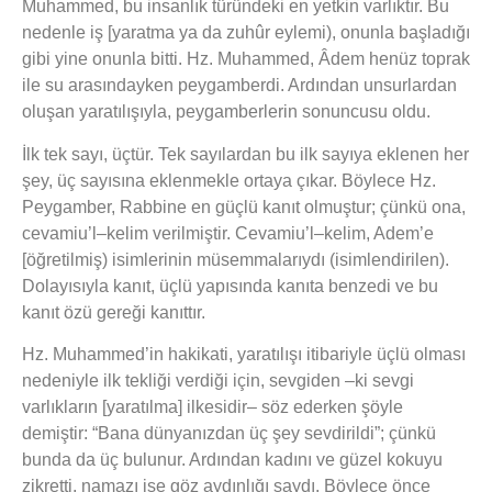
Muhammed, bu insanlık türündeki en yetkin varlıktır. Bu
nedenle iş [yaratma ya da zuhûr eylemi), onunla başladığı
gibi yine onunla bitti. Hz. Muhammed, Âdem henüz toprak
ile su arasındayken peygamberdi. Ardından unsurlardan
oluşan yaratılışıyla, peygamberlerin sonuncusu oldu.
İlk tek sayı, üçtür. Tek sayılardan bu ilk sayıya eklenen her
şey, üç sayısına eklenmekle ortaya çıkar. Böylece Hz.
Peygamber, Rabbine en güçlü kanıt olmuştur; çünkü ona,
cevamiu’l–kelim verilmiştir. Cevamiu’l–kelim, Adem’e
[öğretilmiş) isimlerinin müsemmalarıydı (isimlendirilen).
Dolayısıyla kanıt, üçlü yapısında kanıta benzedi ve bu
kanıt özü gereği kanıttır.
Hz. Muhammed’in hakikati, yaratılışı itibariyle üçlü olması
nedeniyle ilk tekliği verdiği için, sevgiden –ki sevgi
varlıkların [yaratılma] ilkesidir– söz ederken şöyle
demiştir: “Bana dünyanızdan üç şey sevdirildi”; çünkü
bunda da üç bulunur. Ardından kadını ve güzel kokuyu
zikretti, namazı ise göz aydınlığı saydı. Böylece önce