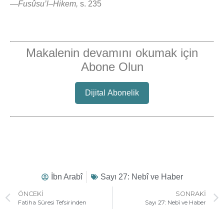
—
Fusûsu’l–Hikem,
s. 235
Makalenin devamını okumak için
Abone Olun
Dijital Abonelik
İbn Arabî
Sayı 27: Nebî ve Haber
ÖNCEKI
SONRAKI
Fatiha Sûresi Tefsirinden
Sayı 27: Nebî ve Haber