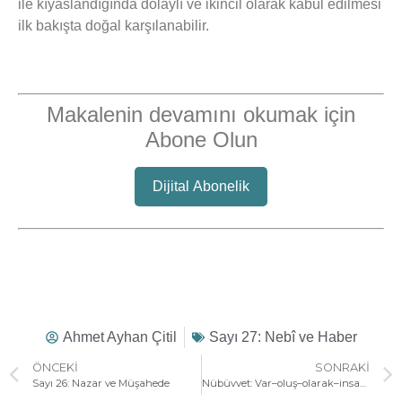
ile kıyaslandığında dolaylı ve ikincil olarak kabul edilmesi
ilk bakışta doğal karşılanabilir.
Makalenin devamını okumak için
Abone Olun
Dijital Abonelik
Ahmet Ayhan Çitil
Sayı 27: Nebî ve Haber
ÖNCEKI
SONRAKI
Sayı 26: Nazar ve Müşahede
Nübüvvet: Var–oluş–olarak–insan İçin Bir İstikâmet Teklifi