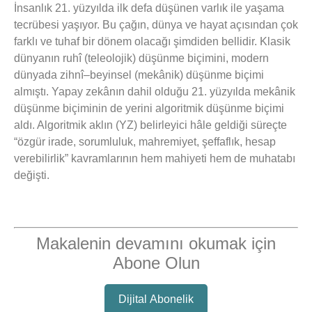
İnsanlık 21. yüzyılda ilk defa düşünen varlık ile yaşama
tecrübesi yaşıyor. Bu çağın, dünya ve hayat açısından çok
farklı ve tuhaf bir dönem olacağı şimdiden bellidir. Klasik
dünyanın ruhî (teleolojik) düşünme biçimini, modern
dünyada zihnî–beyinsel (mekânik) düşünme biçimi
almıştı. Yapay zekânın dahil olduğu 21. yüzyılda mekânik
düşünme biçiminin de yerini algoritmik düşünme biçimi
aldı. Algoritmik aklın (YZ) belirleyici hâle geldiği süreçte
“özgür irade, sorumluluk, mahremiyet, şeffaflık, hesap
verebilirlik” kavramlarının hem mahiyeti hem de muhatabı
değişti.
Makalenin devamını okumak için
Abone Olun
Dijital Abonelik