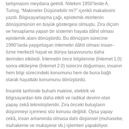
tartışmasını meydana getirdi. Nitekim 1950’lerde A.
Turing, “Makineler Düşünebilir mi?” içerikli makalesini
yazdı. Bilgisayarlaşma çağı, epistemik otoritenin
dönüşümünün en büyük göstergesi olmuştu. Zira ölçüm
ve hesaplama yapan bir sistemin hayata dâhil olması
epistemik alanı dönüştürdü. Bu dönüşüm sürecine
1990’larda yaygınlaşan internetin dâhil olması insan–
özne merkezli hayat ve dünya tasavvurunu daha
derinden etkiledi. İnternetin önce bilgilenme (İnternet 1.0)
sonra etkileşme (İnternet 2.0) sürecini doğurması, insanın
hem bilgi sürecindeki konumunu hem de buna bağlı
olarak hayattaki konumunu dönüştürdü.
İnsanlık tarihinde buharlı makine, elektrik ve
bilgisayardan bile daha etkili ve radikal devrim olan
yapay zekâ teknolojileridir. Zira önceki buluşların
düşünmeyi içermesi söz konusu değildi. Oysa yapay
zekâ, insan anlamında olmasa dahi düşünsel (muhasebe,
muhakeme ve mukayese vb.) işlemleri yapabiliyor.