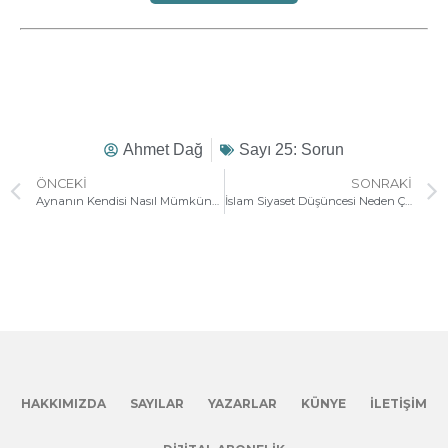
Ahmet Dağ
Sayı 25: Sorun
ÖNCEKI
SONRAKI
Aynanın Kendisi Nasıl Mümkündür?
İslam Siyaset Düşüncesi Neden Çağdaşlaşamıyor?
HAKKIMIZDA
SAYILAR
YAZARLAR
KÜNYE
İLETIŞIM