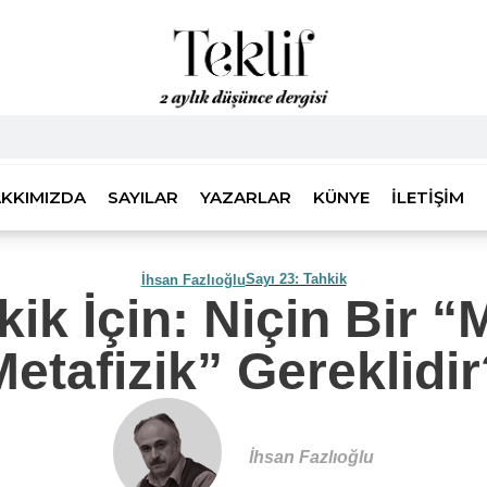
KKIMIZDA
SAYILAR
YAZARLAR
KÜNYE
İLETIŞIM
Sayı 23: Tahkik
İhsan Fazlıoğlu
kik İçin: Niçin Bir 
etafizik” Gereklidi
İhsan Fazlıoğlu