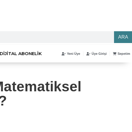
ARA
DIJITAL ABONELIK
Yeni Üye
Üye Girişi
Sepetim
“Matematiksel
r?