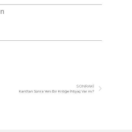
un
SONRAKI
Kant’tan Sonra Yeni Bir Kritiğe İhtiyaç Var mı?