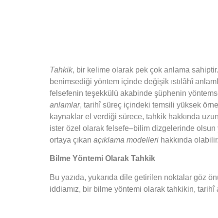
T
ahkik
, bir kelime olarak pek çok anlama sahiptir.
benimsediği yöntem içinde değişik ıstılâhî anlaml
felsefenin teşekkülü akabinde şüphenin yöntemsel
anlamlar
, tarihî süreç içindeki temsili yüksek ör
kaynaklar el verdiği sürece, tahkik hakkında uzun
ister özel olarak felsefe–bilim dizgelerinde olsun
ortaya çıkan
açıklama modelleri
hakkında olabilir
Bilme Yöntemi Olarak Tahkik
Bu yazıda, yukarıda dile getirilen noktalar göz 
iddiamız, bir bilme yöntemi olarak tahkikin, tarihî