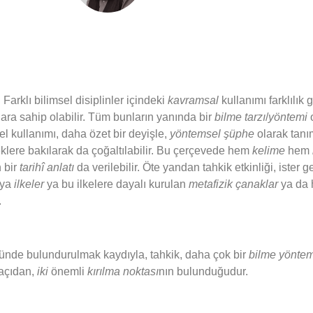
 Farklı bilimsel disiplinler içindeki
kavramsal
kullanımı farklılık 
ara sahip olabilir. Tüm bunların yanında bir
bilme tarzı
/
yöntemi
o
 kullanımı, daha özet bir deyişle,
yöntemsel şüphe
olarak tanım
neklere bakılarak da çoğaltılabilir. Bu çerçevede hem
kelime
hem
 bir
tarihî anlatı
da verilebilir. Öte yandan tahkik etkinliği, ister
 ya
ilkeler
ya bu ilkelere dayalı kurulan
metafizik çanaklar
ya da h
.
önünde bulundurulmak kaydıyla, tahkik, daha çok bir
bilme yöntem
 açıdan,
iki
önemli
kırılma noktası
nın bulunduğudur.