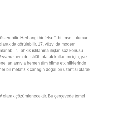
gösterebilir. Herhangi bir felsefî–bilimsel tutumun
larak da görülebilir. 17. yüzyılda modern
lanabilir. Tahkik ıstılahına ilişkin söz konusu
kavram
hem de ıstılâh olarak kullanımı için, yazılı
 genel anlamıyla hemen tüm bilme etkinliklerinde
er bir metafizik çanağın doğal bir uzantısı olarak
i
olarak çözümlenecektir. Bu çerçevede temel