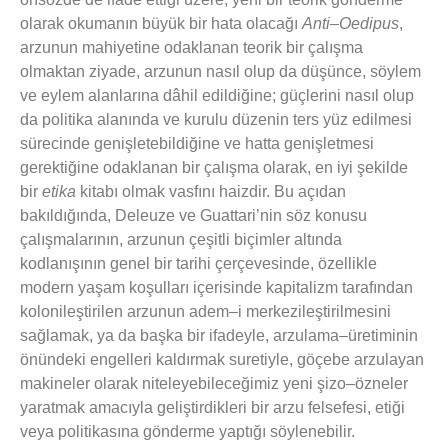
olarak okumanın büyük bir hata olacağı
Anti–Oedipus
,
arzunun mahiyetine odaklanan teorik bir çalışma
olmaktan ziyade, arzunun nasıl olup da düşünce, söylem
ve eylem alanlarına dâhil edildiğine; güçlerini nasıl olup
da politika alanında ve kurulu düzenin ters yüz edilmesi
sürecinde genişletebildiğine ve hatta genişletmesi
gerektiğine odaklanan bir çalışma olarak, en iyi şekilde
bir
etika
kitabı olmak vasfını haizdir. Bu açıdan
bakıldığında, Deleuze ve Guattari’nin söz konusu
çalışmalarının, arzunun çeşitli biçimler altında
kodlanışının genel bir tarihi çerçevesinde, özellikle
modern yaşam koşulları içerisinde kapitalizm tarafından
kolonileştirilen arzunun adem–i merkezileştirilmesini
sağlamak, ya da başka bir ifadeyle, arzulama–üretiminin
önündeki engelleri kaldırmak suretiyle, göçebe arzulayan
makineler olarak niteleyebileceğimiz yeni şizo–özneler
yaratmak amacıyla geliştirdikleri bir arzu felsefesi, etiği
veya politikasına gönderme yaptığı söylenebilir.