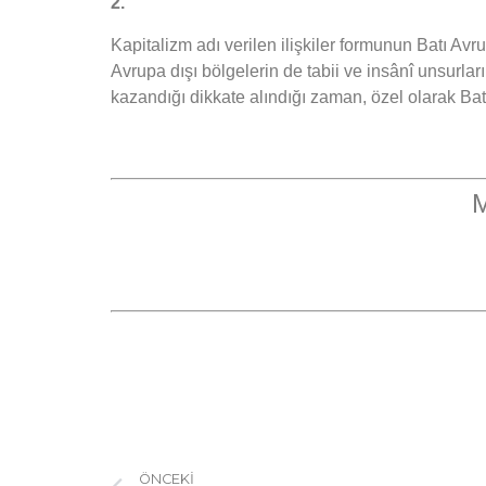
2.
Kapitalizm adı verilen ilişkiler formunun Batı Avr
Avrupa dışı bölgelerin de tabii ve insânî unsurlar
kazandığı dikkate alındığı zaman, özel olarak Batı
M
ÖNCEKI