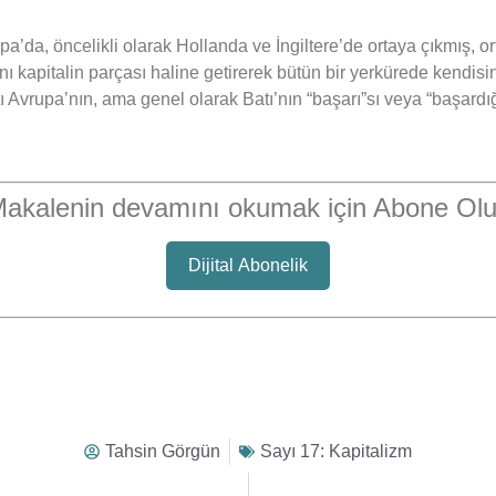
upa’da, öncelikli olarak Hollanda ve İngiltere’de ortaya çıkmış, 
ını kapitalin parçası haline getirerek bütün bir yerkürede kendis
 Avrupa’nın, ama genel olarak Batı’nın “başarı”sı veya “başardığı
akalenin devamını okumak için Abone Ol
Dijital Abonelik
Tahsin Görgün
Sayı 17: Kapitalizm