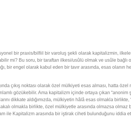
el bir praxis/bilfiil bir varoluş şekli olarak kapitalizmin, ilkel
abilir mi? Bu soru, bir taraftan ilkesi/usûlü olmak ve usûle bağl
ılığı, bir engel olarak kabul eden bir tavır arasında, esas olanın 
ığında çıkış noktası olarak özel mülkiyeti esas alması, hatta özel
em anlamlı gözükebilir. Ama kapitalizm içinde ortaya çıkan “anoni
rını dikkate aldığımızda, mülkiyetin hâlâ esas olmakla birlikte,
lakalı olmakla birlikte, özel mülkiyetle arasında olmazsa olmaz 
slam ile Kapitalizm arasında bir iştirak ciheti bulunduğunu iddia