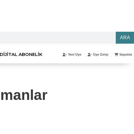
ARA
DIJITAL ABONELIK
Yeni Üye
Üye Girişi
Sepetim
ümanlar