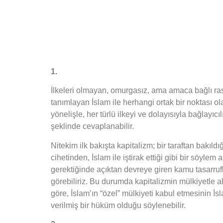
1.
İlkeleri olmayan, omurgasız, ama amaca bağlı rasyon
tanımlayan İslam ile herhangi ortak bir noktası ol
yönelişle, her türlü ilkeyi ve dolayısıyla bağlayıc
şeklinde cevaplanabilir.
Nitekim ilk bakışta kapitalizm; bir taraftan bakıld
cihetinden, İslam ile iştirak ettiği gibi bir söyl
gerektiğinde açıktan devreye giren kamu tasarrufla
görebiliriz. Bu durumda kapitalizmin mülkiyetle a
göre, İslam’ın “özel” mülkiyeti kabul etmesinin İ
verilmiş bir hüküm olduğu söylenebilir.