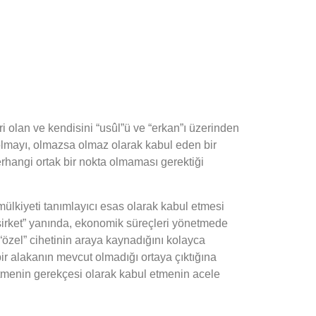
eri olan ve kendisini “usûl”ü ve “erkan”ı üzerinden
ı olmayı, olmazsa olmaz olarak kabul eden bir
herhangi ortak bir nokta olmaması gerektiği
 mülkiyeti tanımlayıcı esas olarak kabul etmesi
m şirket” yanında, ekonomik süreçleri yönetmede
 “özel” cihetinin araya kaynadığını kolayca
bir alakanın mevcut olmadığı ortaya çıktığına
 etmenin gerekçesi olarak kabul etmenin acele