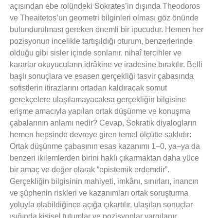
açısından ebe rolündeki Sokrates’in dışında Theodoros
ve Theaitetos’un geometri bilginleri olması göz önünde
bulundurulması gereken önemli bir ipucudur. Hemen her
pozisyonun incelikle tartışıldığı oturum, benzerlerinde
olduğu gibi sisler içinde sonlanır, nihaî tercihler ve
kararlar okuyucuların idrâkine ve iradesine bırakılır. Belli
başlı sonuçlara ve esasen gerçekliği tasvir çabasında
sofistlerin itirazlarını ortadan kaldıracak somut
gerekçelere ulaşılamayacaksa gerçekliğin bilgisine
erişme amacıyla yapılan ortak düşünme ve konuşma
çabalarının anlamı nedir? Cevap, Sokratik diyalogların
hemen hepsinde devreye giren temel ölçütte saklıdır:
Ortak düşünme çabasının esas kazanımı 1–0, ya–ya da
benzeri ikilemlerden birini haklı çıkarmaktan daha yüce
bir amaç ve değer olarak “epistemik erdemdir”.
Gerçekliğin bilgisinin mahiyeti, imkânı, sınırları, inancın
ve şüphenin riskleri ve kazanımları ortak soruşturma
yoluyla olabildiğince açığa çıkartılır, ulaşılan sonuçlar
ışığında kişisel tutumlar ve pozisyonlar yargılanır.