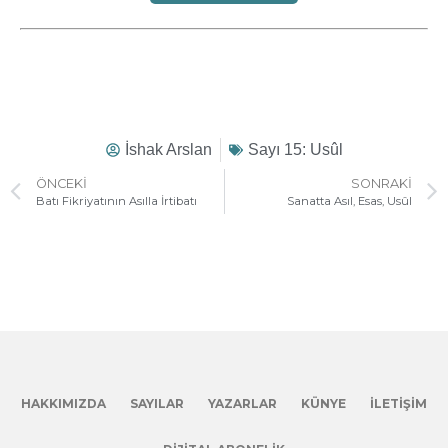
İshak Arslan
Sayı 15: Usûl
ÖNCEKI
SONRAKI
Batı Fikriyatının Asılla İrtibatı
Sanatta Asıl, Esas, Usûl
HAKKIMIZDA
SAYILAR
YAZARLAR
KÜNYE
İLETIŞIM