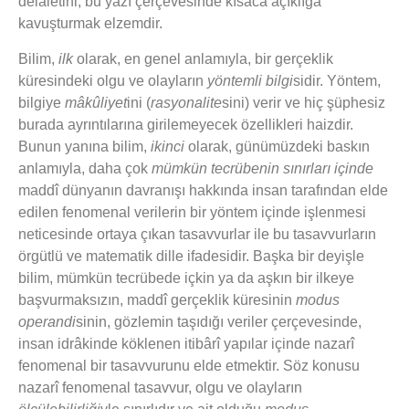
delâletini, bu yazı çerçevesinde kısaca açıklığa
kavuşturmak elzemdir.
Bilim,
ilk
olarak, en genel anlamıyla, bir gerçeklik
küresindeki olgu ve olayların
yöntemli bilgi
sidir. Yöntem,
bilgiye
mâkûliyet
ini (
rasyonalite
sini) verir ve hiç şüphesiz
burada ayrıntılarına girilemeyecek özellikleri haizdir.
Bunun yanına bilim,
ikinci
olarak, günümüzdeki baskın
anlamıyla, daha çok
mümkün tecrübenin sınırları içinde
maddî dünyanın davranışı hakkında insan tarafından elde
edilen fenomenal verilerin bir yöntem içinde işlenmesi
neticesinde ortaya çıkan tasavvurlar ile bu tasavvurların
örgütlü ve matematik dille ifadesidir. Başka bir deyişle
bilim, mümkün tecrübede içkin ya da aşkın bir ilkeye
başvurmaksızın, maddî gerçeklik küresinin
modus
operandi
sinin, gözlemin taşıdığı veriler çerçevesinde,
insan idrâkinde köklenen itibârî yapılar içinde nazarî
fenomenal bir tasavvurunu elde etmektir. Söz konusu
nazarî fenomenal tasavvur, olgu ve olayların