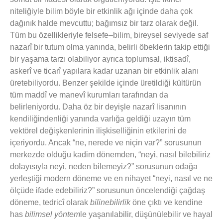
niteliğiyle bilim böyle bir etkinlik ağı içinde daha çok
dağınık halde mevcuttu; bağımsız bir tarz olarak değil.
Tüm bu özellikleriyle felsefe–bilim, bireysel seviyede saf
nazarî bir tutum olma yanında, belirli öbeklerin takip ettiği
bir yaşama tarzı olabiliyor ayrıca toplumsal, iktisadî,
askerî ve ticarî yapılara kadar uzanan bir etkinlik alanı
üretebiliyordu. Benzer şekilde içinde üretildiği kültürün
tüm maddî ve manevî kurumları tarafından da
belirleniyordu. Daha öz bir deyişle nazarî lisanının
kendiliğindenliği yanında varlığa geldiği uzayın tüm
vektörel değişkenlerinin ilişkiselliğinin etkilerini de
içeriyordu. Ancak “ne, nerede ve niçin var?” sorusunun
merkezde olduğu kadim dönemden, “neyi, nasıl bilebiliriz
dolayısıyla neyi, neden bilemeyiz?” sorusunun odağa
yerleştiği modern döneme ve en nihayet “neyi, nasıl ve ne
ölçüde ifade edebiliriz?” sorusunun öncelendiği çağdaş
döneme, tedricî olarak
bilinebilirlik
öne çıktı ve kendine
has
bilimsel yöntem
le yaşanılabilir, düşünülebilir ve hayal