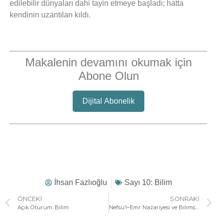
edilebilir dünyaları dahi tayin etmeye başladı; hatta
kendinin uzantıları kıldı.
Makalenin devamını okumak için
Abone Olun
Dijital Abonelik
İhsan Fazlıoğlu
Sayı 10: Bilim
ÖNCEKI
SONRAKI
Açık Oturum: Bilim
Nefsü’l–Emr Nazariyesi ve Bilimsel Bilginin Nesnelliği Sorunu