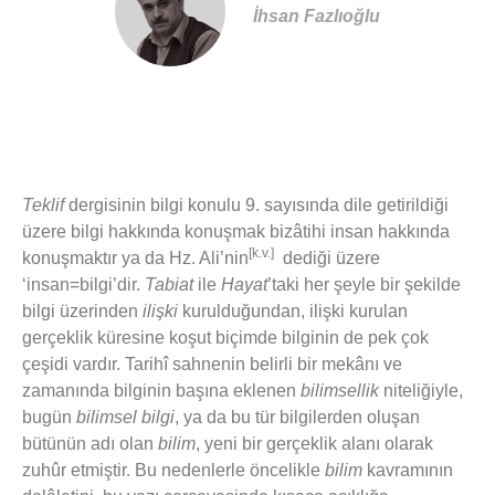
İhsan Fazlıoğlu
T
eklif
dergisinin bilgi konulu 9. sayısında dile getirildiği
üzere bilgi hakkında konuşmak bizâtihi insan hakkında
[k.v.]
konuşmaktır ya da Hz. Ali’nin
dediği üzere
‘insan=bilgi’dir.
Tabiat
ile
Hayat
’taki her şeyle bir şekilde
bilgi üzerinden
ilişki
kurulduğundan, ilişki kurulan
gerçeklik küresine koşut biçimde bilginin de pek çok
çeşidi vardır. Tarihî sahnenin belirli bir mekânı ve
zamanında bilginin başına eklenen
bilimsellik
niteliğiyle,
bugün
bilimsel bilgi
, ya da bu tür bilgilerden oluşan
bütünün adı olan
bilim
, yeni bir gerçeklik alanı olarak
zuhûr etmiştir. Bu nedenlerle öncelikle
bilim
kavramının