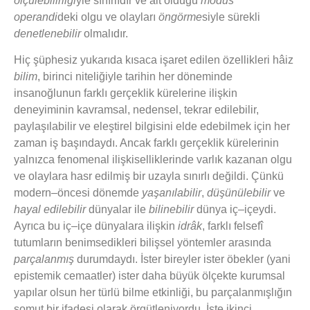
ölçülebilirliği
yle sınırlıdır ve ait olduğu
modus
operandi
deki olgu ve olayları
öngörme
siyle sürekli
denetlenebilir
olmalıdır.
Hiç şüphesiz yukarıda kısaca işaret edilen özellikleri hâiz
bilim
, birinci niteliğiyle tarihin her döneminde
insanoğlunun farklı gerçeklik kürelerine ilişkin
deneyiminin kavramsal, nedensel, tekrar edilebilir,
paylaşılabilir ve eleştirel bilgisini elde edebilmek için her
zaman iş başındaydı. Ancak farklı gerçeklik kürelerinin
yalnızca fenomenal ilişkiselliklerinde varlık kazanan olgu
ve olaylara hasr edilmiş bir uzayla sınırlı değildi. Çünkü
modern–öncesi dönemde
yaşanılabilir
,
düşünülebilir
ve
hayal edilebilir
dünyalar ile
bilinebilir
dünya iç–içeydi.
Ayrıca bu iç–içe dünyalara ilişkin
idrâk
, farklı felsefî
tutumların benimsedikleri bilişsel yöntemler arasında
parçalanmış
durumdaydı. İster bireyler ister öbekler (yani
epistemik cemaatler) ister daha büyük ölçekte kurumsal
yapılar olsun her türlü bilme etkinliği, bu parçalanmışlığın
somut bir ifadesi olarak örgütleniyordu. İşte ikinci