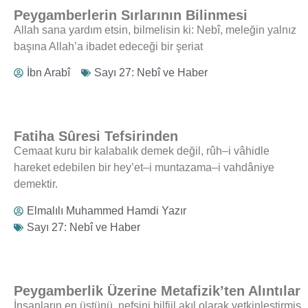
Peygamberlerin Sırlarının Bilinmesi
Allah sana yardım etsin, bilmelisin ki: Nebî, meleğin yalnız
başına Allah’a ibadet edeceği bir şeriat
İbn Arabî
Sayı 27: Nebî ve Haber
Fatiha Sûresi Tefsirinden
Cemaat kuru bir kalabalık demek değil, rûh–i vâhidle
hareket edebilen bir hey’et–i muntazama–i vahdâniye
demektir.
Elmalılı Muhammed Hamdi Yazır
Sayı 27: Nebî ve Haber
Peygamberlik Üzerine Metafizik’ten Alıntılar
İnsanların en üstünü, nefsini bilfiil akıl olarak yetkinleştirmiş