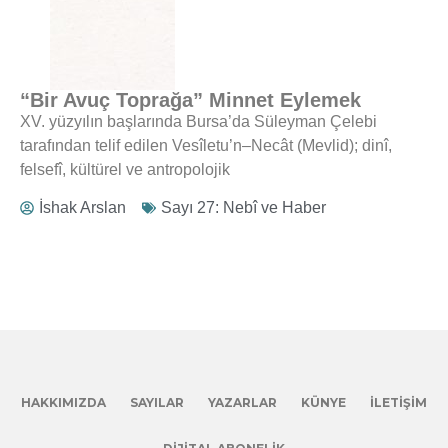
“Bir Avuç Toprağa” Minnet Eylemek
XV. yüzyılın başlarında Bursa’da Süleyman Çelebi
tarafından telif edilen Vesîletu’n–Necât (Mevlid); dinî,
felsefî, kültürel ve antropolojik
İshak Arslan
Sayı 27: Nebî ve Haber
HAKKIMIZDA
SAYILAR
YAZARLAR
KÜNYE
İLETIŞIM