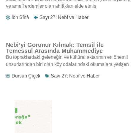
ve amelî erdemler olan ahlâkları elde etmiş
İbn Sînâ
Sayı 27: Nebî ve Haber
Nebî’yi Görünür Kılmak: Temsîl ile
Temessül Arasında Muhammediye
Bu topraklardaki geleneğin ve kültürel aktarımın en önemli
unsurlarından biri olan köy odalarındaki okumalara yetişen
Dursun Çiçek
Sayı 27: Nebî ve Haber