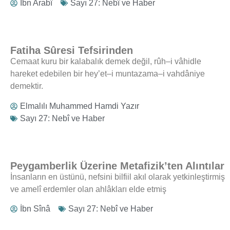
İbn Arabî
Sayı 27: Nebî ve Haber
Fatiha Sûresi Tefsirinden
Cemaat kuru bir kalabalık demek değil, rûh–i vâhidle
hareket edebilen bir hey’et–i muntazama–i vahdâniye
demektir.
Elmalılı Muhammed Hamdi Yazır
Sayı 27: Nebî ve Haber
Peygamberlik Üzerine Metafizik’ten Alıntılar
İnsanların en üstünü, nefsini bilfiil akıl olarak yetkinleştirmiş
ve amelî erdemler olan ahlâkları elde etmiş
İbn Sînâ
Sayı 27: Nebî ve Haber