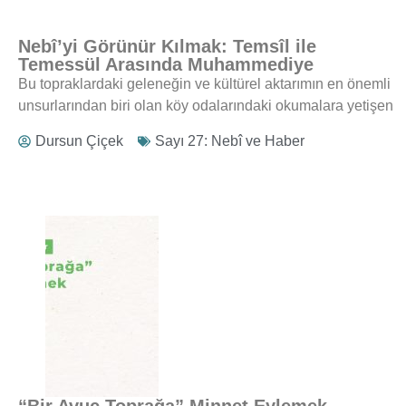
Nebî’yi Görünür Kılmak: Temsîl ile
Temessül Arasında Muhammediye
Bu topraklardaki geleneğin ve kültürel aktarımın en önemli
unsurlarından biri olan köy odalarındaki okumalara yetişen
Dursun Çiçek
Sayı 27: Nebî ve Haber
“Bir Avuç Toprağa” Minnet Eylemek