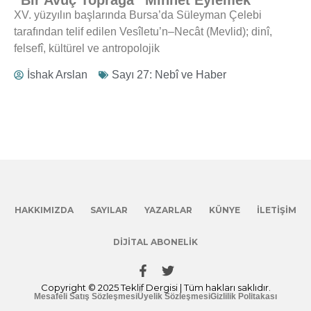
XV. yüzyılın başlarında Bursa’da Süleyman Çelebi
tarafından telif edilen Vesîletu’n–Necât (Mevlid); dinî,
felsefî, kültürel ve antropolojik
İshak Arslan
Sayı 27: Nebî ve Haber
HAKKIMIZDA
SAYILAR
YAZARLAR
KÜNYE
İLETIŞIM
DIJITAL ABONELIK
Copyright © 2025 Teklif Dergisi | Tüm hakları saklıdır.
Mesafeli Satış Sözleşmesi
Üyelik Sözleşmesi
Gizlilik Politakası