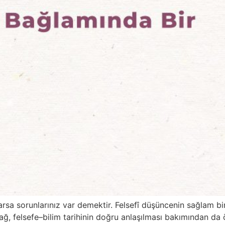
 varsa sorunlarınız var demektir. Felsefî düşüncenin sağlam 
 bağ, felsefe–bilim tarihinin doğru anlaşılması bakımından da