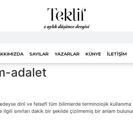
KKIMIZDA
SAYILAR
YAZARLAR
KÜNYE
İLETIŞIM
m-adalet
redeyse dinî ve felsefî tüm bilimlerde terminolojik kullanıma s
ilgili sınırları dakik bir şekilde çizilmemiş bir anlam bulunur