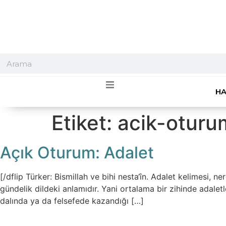
HA
Etiket:
acik-oturu
Açık Oturum: Adalet
[/dflip Türker: Bismillah ve bihi nesta‘în. Adalet kelimesi, ne
gündelik dildeki anlamıdır. Yani ortalama bir zihinde adaletle 
dalında ya da felsefede kazandığı […]