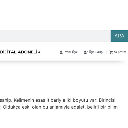
ARA
DIJITAL ABONELIK
Yeni Üye
Üye Girişi
Sepetim
ahip. Kelimenin esas itibariyle iki boyutu var: Birincisi,
. Oldukça eski olan bu anlamıyla adalet, belirli bir bilim