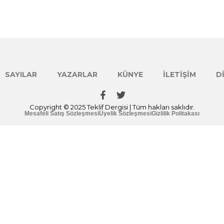
SAYILAR
YAZARLAR
KÜNYE
İLETIŞIM
D
Copyright © 2025 Teklif Dergisi | Tüm hakları saklıdır.
Mesafeli Satış Sözleşmesi
Üyelik Sözleşmesi
Gizlilik Politakası