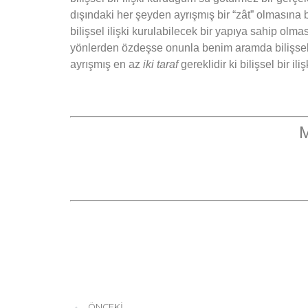
dışındaki her şeyden ayrışmış bir “zât” olmasına 
bilişsel ilişki kurulabilecek bir yapıya sahip o
yönlerden özdeşse onunla benim aramda bilişsel bir
ayrışmış en az
iki taraf
gereklidir ki bilişsel bir ili
M
ÖNCEKI