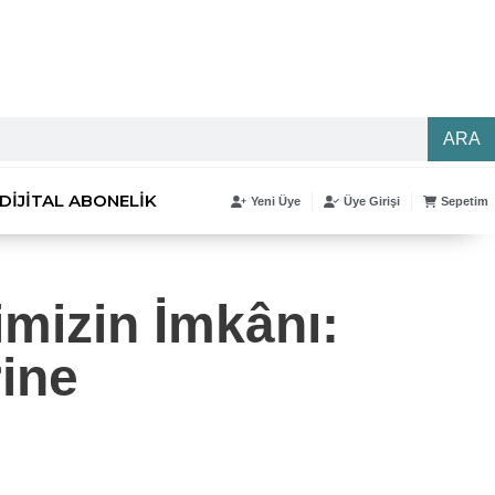
ARA
DIJITAL ABONELIK
Yeni Üye
Üye Girişi
Sepetim
mizin İmkânı:
rine