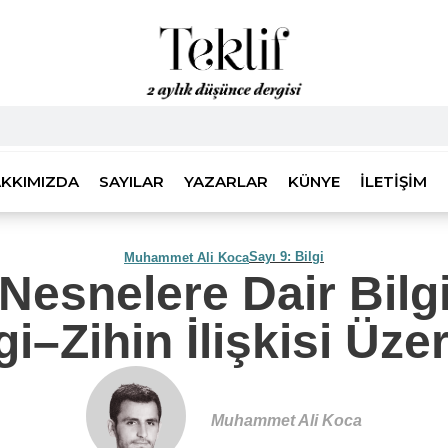
KKIMIZDA
SAYILAR
YAZARLAR
KÜNYE
İLETIŞIM
Sayı 9: Bilgi
Muhammet Ali Koca
Nesnelere Dair Bilgi
gi–Zihin İlişkisi Üze
Muhammet Ali Koca