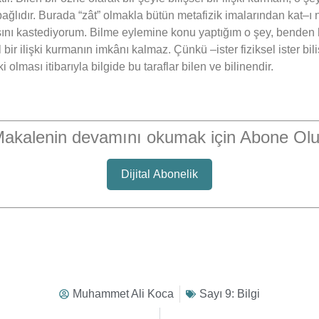
bağlıdır. Burada “zât” olmakla bütün metafizik imalarından kat–ı
lmasını kastediyorum. Bilme eylemine konu yaptığım o şey, bend
 ilişki kurmanın imkânı kalmaz. Çünkü –ister fiziksel ister biliş
şki olması itibarıyla bilgide bu taraflar bilen ve bilinendir.
akalenin devamını okumak için Abone Ol
Dijital Abonelik
Muhammet Ali Koca
Sayı 9: Bilgi