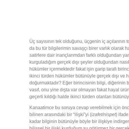
Üç sayısının tek olduğunu, üçgenin iç açılarının
da bu tür bilgilerimin savaşçı birer varlık olarak
satir
lere dair inançlarımdan farklı olduğundan yan
kurguladığım gerçek dışı şeyler olduğundan nasıl 
hükümler içermektedir fakat işin garip tarafı bi
ikinci türden hükümler bütünüyle gerçek dışı ve ha
doğurmaktadır? Eğer birincisinin bilgi, diğerini
vasıf, onu yine dışta var olmayan fakat hayal ürün
geçerli kıldığı halde ikinci türden olanları bütün
Kanaatimce bu soruya cevap verebilmek için öncelikl
bilinen arasındaki bir “ilişki”yi (
izafet/nispet
) ifad
kadar bilginin bütünüyle böyle bir ilişkiye indirg
bilişsel bir ilişki kurduğum su götürmez bir gerçek