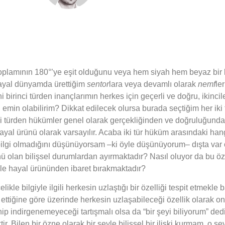
 toplamının 180°’ye eşit olduğunu veya hem siyah hem beyaz bir
 hayal dünyamda ürettiğim
sentor
lara veya devamlı olarak
nemf
le
i birinci türden inançlarımın herkes için geçerli ve doğru, ikin
emin olabilirim? Dikkat edilecek olursa burada seçtiğim her iki
rinci türden hükümler genel olarak gerçekliğinden ve doğruluğund
yal ürünü olarak varsayılır. Acaba iki tür hüküm arasındaki hangi 
n bilgi olmadığını düşünüyorsam –ki öyle düşünüyorum– dışta var
ü olan bilişsel durumlardan ayırmaktadır? Nasıl oluyor da bu öze
üyle hayal ürününden ibaret bırakmaktadır?
e bilgiyle ilgili herkesin uzlaştığı bir özelliği tespit etmekle ba
e ettiğine göre üzerinde herkesin uzlaşabileceği özellik olarak onu
enip indirgenemeyeceği tartışmalı olsa da “bir şeyi biliyorum” d
tir. Bilen bir özne olarak bir şeyle bilişsel bir ilişki kurmam, o 