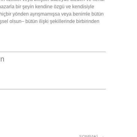
 nazarla bir şeyin kendine özgü ve kendisiyle
en hiçbir yönden ayrışmamışsa veya benimle bütün
sel olsun– bütün ilişki şekillerinde birbirinden
un
SONRAKI