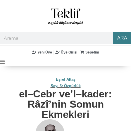
ARA
Yeni Üye
Üye Girişi
Sepetim
Eşref Altaş
Sayı 3: Özgürlük
el–Cebr ve’l–kader:
Râzî’nin Somun
Ekmekleri