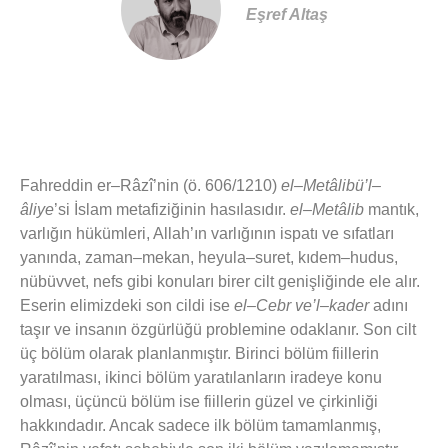
Eşref Altaş
Fahreddin er–Râzî’nin (ö. 606/1210)
el–Metâlibü’l–
âliye
’si İslam metafiziğinin hasılasıdır.
el–Metâlib
mantık,
varlığın hükümleri, Allah’ın varlığının ispatı ve sıfatları
yanında, zaman–mekan, heyula–suret, kıdem–hudus,
nübüvvet, nefs gibi konuları birer cilt genişliğinde ele alır.
Eserin elimizdeki son cildi ise
el–Cebr ve’l–kader
adını
taşır ve insanın özgürlüğü problemine odaklanır. Son cilt
üç bölüm olarak planlanmıştır. Birinci bölüm fiillerin
yaratılması, ikinci bölüm yaratılanların iradeye konu
olması, üçüncü bölüm ise fiillerin güzel ve çirkinliği
hakkındadır. Ancak sadece ilk bölüm tamamlanmış,