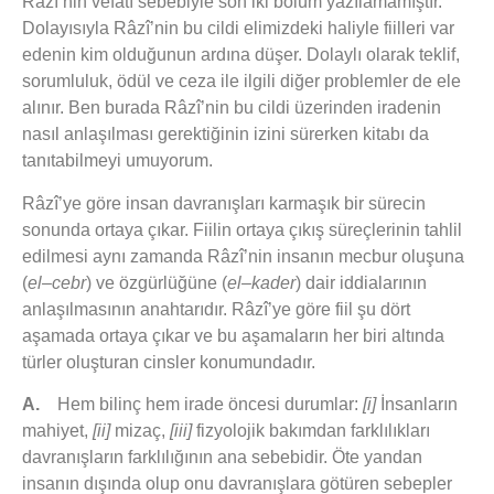
Râzî’nin vefatı sebebiyle son iki bölüm yazılamamıştır.
Dolayısıyla Râzî’nin bu cildi elimizdeki haliyle fiilleri var
edenin kim olduğunun ardına düşer. Dolaylı olarak teklif,
sorumluluk, ödül ve ceza ile ilgili diğer problemler de ele
alınır. Ben burada Râzî’nin bu cildi üzerinden iradenin
nasıl anlaşılması gerektiğinin izini sürerken kitabı da
tanıtabilmeyi umuyorum.
Râzî’ye göre insan davranışları karmaşık bir sürecin
sonunda ortaya çıkar. Fiilin ortaya çıkış süreçlerinin tahlil
edilmesi aynı zamanda Râzî’nin insanın mecbur oluşuna
(
el–cebr
) ve özgürlüğüne (
el–kader
) dair iddialarının
anlaşılmasının anahtarıdır. Râzî’ye göre fiil şu dört
aşamada ortaya çıkar ve bu aşamaların her biri altında
türler oluşturan cinsler konumundadır.
A.
Hem bilinç hem irade öncesi durumlar:
[i]
İnsanların
mahiyet,
[ii]
mizaç,
[iii]
fizyolojik bakımdan farklılıkları
davranışların farklılığının ana sebebidir. Öte yandan
insanın dışında olup onu davranışlara götüren sebepler