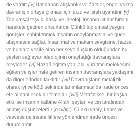
de vardır:
[iv]
Hatırlanan alışkanlık ve âdetler, engel yoksa
davranışın ortaya çıkması için arzu ve iştah uyandırır.
[v]
Toplumsal teşvik, baskı ve ideoloji insanın iktidar hırsını
harekete geçiren unsurlardır. Çünkü toplumsal yaygın
görüşleri sahiplenmek insanın onaylanmasını ve güce
ulaşmasını sağlar. İnsan mal ve makam sevgisine, hazza
ve bunlara vesile olan her şeye düşkün olduğundan bu
şeyleri sağlayan ideolojinin onayladığı davranışlara
meyleder.
[vi]
Nazarî eğitim yani akıl yürütme melekesini
eğiten ve işler hale getiren insanın davranışlara yaklaşımı
da diğerlerinden farklıdır.
[vii]
Davranışların metafizik
olarak iyi ve kötü şeklinde tanımlanması da irade öncesi
ele alınabilecek bir temeldir.
[viii]
Metafiziksel bir başka
etki ise insanın kalbine Allah, şeytan ve cin tarafından
atılmış düşüncelerdir (
havâtır
). Çünkü vahiy, ilham ve
vesvese de insanı fiillere yönlendiren irade öncesi
durumlardır.