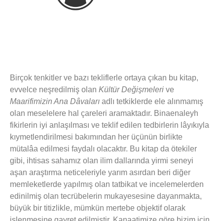
Birçok tenkitler ve bazı tekliflerle ortaya çıkan bu kitap,
evvelce neşredilmiş olan
Kültür Değişmeleri
ve
Maarifimizin Ana Dâvaları
adlı tetkiklerde ele alınmamış
olan meselelere hal çareleri aramaktadır. Binaenaleyh
fikirlerin iyi anlaşılması ve teklif edilen tedbirlerin lâyıkıyla
kıymetlendirilmesi bakımından her üçünün birlikte
mütalâa edilmesi faydalı olacaktır. Bu kitap da ötekiler
gibi, ihtisas sahamız olan ilim dallarında yirmi seneyi
aşan araştırma neticeleriyle yarım asırdan beri diğer
memleketlerde yapılmış olan tatbikat ve incelemelerden
edinilmiş olan tecrübelerin mukayesesine dayanmakta,
büyük bir titizlikle, mümkün mertebe objektif olarak
işlenmesine gayret edilmiştir. Kanaatimize göre bizim için