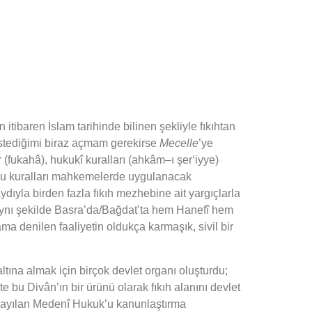
 itibaren İslam tarihinde bilinen şekliyle fıkıhtan
stediğimi biraz açmam gerekirse
Mecelle
’ye
r (fukahâ), hukukî kuralları (ahkâm–ı şer‘iyye)
u bu kuralları mahkemelerde uygulanacak
ıyla birden fazla fıkıh mezhebine ait yargıçlarla
 Aynı şekilde Basra’da/Bağdat’ta hem Hanefî hem
a denilen faaliyetin oldukça karmaşık, sivil bir
ına almak için birçok devlet organı oluşturdu;
te bu Divân’ın bir ürünü olarak fıkıh alanını devlet
a yayılan Medenî Hukuk’u kanunlaştırma