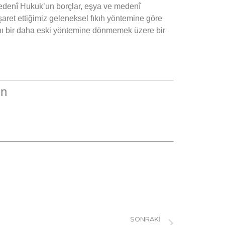
Medenî Hukuk’un borçlar, eşya ve medenî
aret ettiğimiz geleneksel fıkıh yöntemine göre
khı bir daha eski yöntemine dönmemek üzere bir
un
SONRAKI