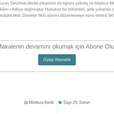
kuran Tanzimat devlet erkanının da ilgisini çekmiş ve böylece 
kâm–ı Adliye doğmuştur. Hukukun bu bölümleri, artık yukarıda iş
rütülecektir. Devletin fıkıh alanını düzenlemeye konu etmesi fı
akalenin devamını okumak için Abone Ol
Dijital Abonelik
Mürteza Bedir
Sayı 25: Sorun