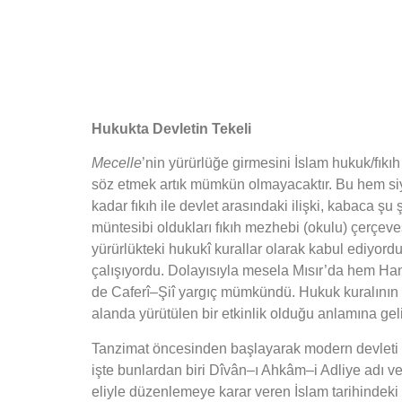
Hukukta Devletin Tekeli
Mecelle
’nin yürürlüğe girmesini İslam hukuk/fıkıh 
söz etmek artık mümkün olmayacaktır. Bu hem si
kadar fıkıh ile devlet arasındaki ilişki, kabaca şu
müntesibi oldukları fıkıh mezhebi (okulu) çerçev
yürürlükteki hukukî kurallar olarak kabul ediyor
çalışıyordu. Dolayısıyla mesela Mısır’da hem Ha
de Caferî–Şiî yargıç mümkündü. Hukuk kuralının fa
alanda yürütülen bir etkinlik olduğu anlamına gel
Tanzimat öncesinden başlayarak modern devleti ku
işte bunlardan biri Dîvân–ı Ahkâm–i Adliye adı v
eliyle düzenlemeye karar veren İslam tarihindeki