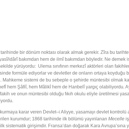
tarihinde bir dönüm noktası olarak almak gerekir. Zîra bu tarihten
yasî/idârî bakımdan hem de ilmî bakımdan böyledir. Ne demek i
 şekilde yürüyordu:
Ulema sınıfının merkezî aktörleri olan fakihle
esinde formüle ediyorlar ve devletler de onların ortaya koyduğ
du. Mahkeme sistemi de bu sebeple o şehirde müntesibi olmak kayd
nefî hem Şâfiî, hem Mâlikî hem de Hanbelî yargıç olabiliyordu.
kih ve onun müntesibi olduğu fıkıh okulu eliyle üretilmesi yasam
iyordu.
rmaya karar veren Devlet–i Aliyye, yasamayı devlet kontrolü alt
erilen kurumdur; 1868 tarihinde ilk bölümü yayınlanan
Mecelle
iş
 ilk sistematik girişimdir. Fransa’dan doğarak Kara Avrupa’sın