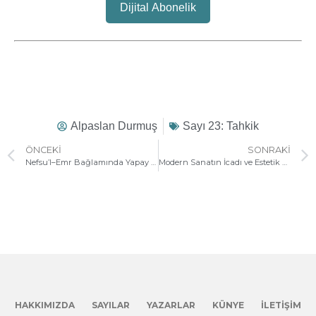
Dijital Abonelik
Alpaslan Durmuş
Sayı 23: Tahkik
ÖNCEKI
SONRAKI
Nefsu’l–Emr Bağlamında Yapay Zekânın Epistemik ve Ontolojik Bunalımı
Modern Sanatın İcadı ve Estetik Kriz
HAKKIMIZDA
SAYILAR
YAZARLAR
KÜNYE
İLETIŞIM