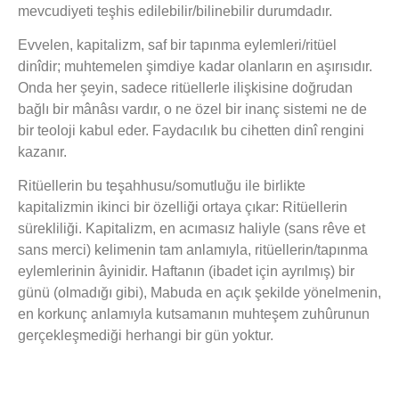
mevcudiyeti teşhis edilebilir/bilinebilir durumdadır.
Evvelen, kapitalizm, saf bir tapınma eylemleri/ritüel
dinîdir; muhtemelen şimdiye kadar olanların en aşırısıdır.
Onda her şeyin, sadece ritüellerle ilişkisine doğrudan
bağlı bir mânâsı vardır, o ne özel bir inanç sistemi ne de
bir teoloji kabul eder. Faydacılık bu cihetten dinî rengini
kazanır.
Ritüellerin bu teşahhusu/somutluğu ile birlikte
kapitalizmin ikinci bir özelliği ortaya çıkar: Ritüellerin
sürekliliği. Kapitalizm, en acımasız haliyle (sans rêve et
sans merci) kelimenin tam anlamıyla, ritüellerin/tapınma
eylemlerinin âyinidir. Haftanın (ibadet için ayrılmış) bir
günü (olmadığı gibi), Mabuda en açık şekilde yönelmenin,
en korkunç anlamıyla kutsamanın muhteşem zuhûrunun
gerçekleşmediği herhangi bir gün yoktur.