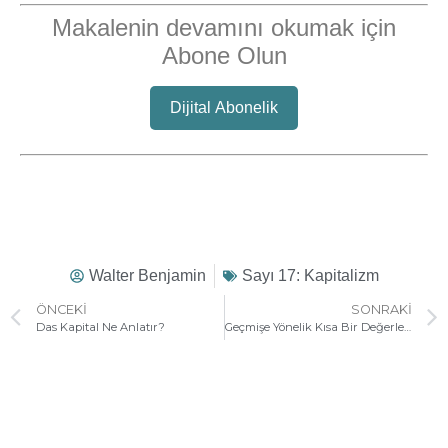
Makalenin devamını okumak için
Abone Olun
Dijital Abonelik
Walter Benjamin
Sayı 17: Kapitalizm
ÖNCEKI
SONRAKI
Das Kapital Ne Anlatır?
Geçmişe Yönelik Kısa Bir Değerlendirme ve Geleceğe Yönelik Öngörü Denemesi Burjuva’nın Sonuç Kısmı