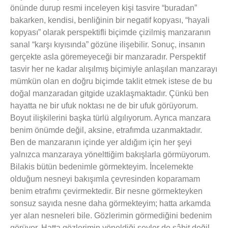
önünde durup resmi inceleyen kişi tasvire “buradan”
bakarken, kendisi, benliğinin bir negatif kopyası, “hayali
kopyası” olarak perspektifli biçimde çizilmiş manzaranın
sanal “karşı kıyısında” gözüne ilişebilir. Sonuç, insanın
gerçekte asla göremeyeceği bir manzaradır. Perspektif
tasvir her ne kadar alışılmış biçimiyle anlaşılan manzarayı
mümkün olan en doğru biçimde taklit etmek istese de bu
doğal manzaradan gitgide uzaklaşmaktadır. Çünkü ben
hayatta ne bir ufuk noktası ne de bir ufuk görüyorum.
Boyut ilişkilerini başka türlü algılıyorum. Ayrıca manzara
benim önümde değil, aksine, etrafımda uzanmaktadır.
Ben de manzaranın içinde yer aldığım için her şeyi
yalnızca manzaraya yönelttiğim bakışlarla görmüyorum.
Bilakis bütün bedenimle görmekteyim. İncelemekte
olduğum nesneyi bakışımla çevresinden koparamam
benim etrafımı çevirmektedir. Bir nesne görmekteyken
sonsuz sayıda nesne daha görmekteyim; hatta arkamda
yer alan nesneleri bile. Gözlerimin görmediğini bedenim
görüyor. Hatta gözlerimin yöneldiği şeyler de sâbit değil.