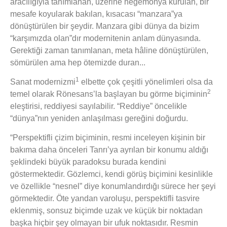
aracılığıyla tanımlanan, üzerine hegemonya kurulan, bir
mesafe koyularak bakılan, kısacası “manzara”ya
dönüştürülen bir şeydir. Manzara gibi dünya da bizim
“karşımızda olan”dır modernitenin anlam dünyasında.
Gerektiği zaman tanımlanan, meta hâline dönüştürülen,
sömürülen ama hep ötemizde duran...
1
Sanat modernizmi
elbette çok çeşitli yönelimleri olsa da
2
temel olarak Rönesans’la başlayan bu görme biçiminin
eleştirisi, reddiyesi sayılabilir. “Reddiye” öncelikle
“dünya”nın yeniden anlaşılması gereğini doğurdu.
“Perspektifli çizim biçiminin, resmi inceleyen kişinin bir
bakıma daha önceleri Tanrı’ya ayrılan bir konumu aldığı
şeklindeki büyük paradoksu burada kendini
göstermektedir. Gözlemci, kendi görüş biçimini kesinlikle
ve özellikle “nesnel” diye konumlandırdığı sürece her şeyi
görmektedir. Öte yandan varoluşu, perspektifli tasvire
eklenmiş, sonsuz biçimde uzak ve küçük bir noktadan
başka hiçbir şey olmayan bir ufuk noktasıdır. Resmin