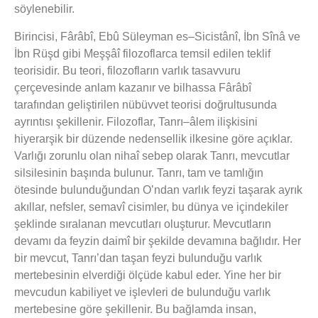
söylenebilir.
Birincisi, Fârâbî, Ebû Süleyman es–Sicistânî, İbn Sînâ ve
İbn Rüşd gibi Meşşâî filozoflarca temsil edilen teklif
teorisidir. Bu teori, filozofların varlık tasavvuru
çerçevesinde anlam kazanır ve bilhassa Fârâbî
tarafından geliştirilen nübüvvet teorisi doğrultusunda
ayrıntısı şekillenir. Filozoflar, Tanrı–âlem ilişkisini
hiyerarşik bir düzende nedensellik ilkesine göre açıklar.
Varlığı zorunlu olan nihaî sebep olarak Tanrı, mevcutlar
silsilesinin başında bulunur. Tanrı, tam ve tamlığın
ötesinde bulunduğundan O’ndan varlık feyzi taşarak ayrık
akıllar, nefsler, semavî cisimler, bu dünya ve içindekiler
şeklinde sıralanan mevcutları oluşturur. Mevcutların
devamı da feyzin daimî bir şekilde devamına bağlıdır. Her
bir mevcut, Tanrı’dan taşan feyzi bulunduğu varlık
mertebesinin elverdiği ölçüde kabul eder. Yine her bir
mevcudun kabiliyet ve işlevleri de bulunduğu varlık
mertebesine göre şekillenir. Bu bağlamda insan,